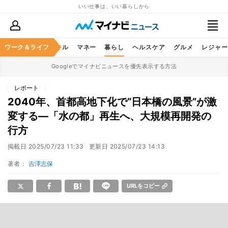
いい仕事は、いい暮らしから
ャリア
ワーク＆ライフ
ビジネススキル
マネー
暮らし
ヘルスケア
グルメ
レジャー
Googleでマイナビニュースを優先表示する方法
レポート
2040年、首都高地下化で“日本橋の風景”が激
変する―「水の都」再生へ、大規模再開発の
行方
掲載日
2025/07/23 11:33
更新日
2025/07/23 14:13
著者：
吉澤志保
URLをコピー