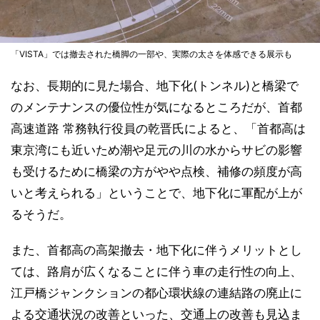
「VISTA」では撤去された橋脚の一部や、実際の太さを体感できる展示も
なお、長期的に見た場合、地下化(トンネル)と橋梁で
のメンテナンスの優位性が気になるところだが、首都
高速道路 常務執行役員の乾晋氏によると、「首都高は
東京湾にも近いため潮や足元の川の水からサビの影響
も受けるために橋梁の方がやや点検、補修の頻度が高
いと考えられる」ということで、地下化に軍配が上が
るそうだ。
また、首都高の高架撤去・地下化に伴うメリットとし
ては、路肩が広くなることに伴う車の走行性の向上、
江戸橋ジャンクションの都心環状線の連結路の廃止に
よる交通状況の改善といった、交通上の改善も見込ま