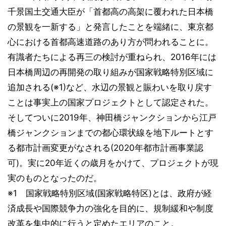
千景国土交通大臣が「首都高の高架に覆われた日本橋
の景観を一新する」と発言したことを端緒に、東京都
心における首都高速道路のあり方が問われることに。
有識者たちによる再三の検討が重ねられ、2016年には
日本橋周辺の再開発の取り組みが国家戦略特別区域に
追加される(※1)など、水辺の景観と賑わいを取り戻す
ことは事実上の国家プロジェクトとして認定された。
そしてついに2019年、神田橋ジャンクションから江戸
橋ジャンクションまでの都心環状線を地下ルートとす
る都市計画変更がなされる(2020年都市計画事業認
可)。実に20年近くの歳月をかけて、プロジェクトが現
実のものとなったのだ。
※1 国家戦略特別区域(国家戦略特区)とは、政府が経
済成長や国際競争力の強化を目的に、規制緩和や制度
改革を集中的に行うと定めたエリアのこと。