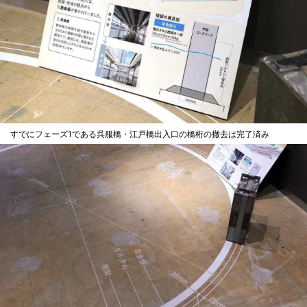
すでにフェーズ1である呉服橋・江戸橋出入口の橋桁の撤去は完了済み