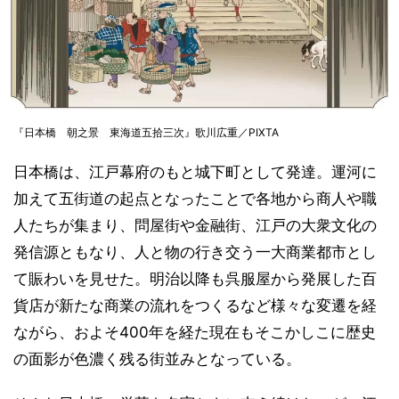
『日本橋 朝之景 東海道五拾三次』歌川広重／PIXTA
日本橋は、江戸幕府のもと城下町として発達。運河に
加えて五街道の起点となったことで各地から商人や職
人たちが集まり、問屋街や金融街、江戸の大衆文化の
発信源ともなり、人と物の行き交う一大商業都市とし
て賑わいを見せた。明治以降も呉服屋から発展した百
貨店が新たな商業の流れをつくるなど様々な変遷を経
ながら、およそ400年を経た現在もそこかしこに歴史
の面影が色濃く残る街並みとなっている。