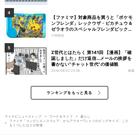
【ファミマ】対象商品を買うと「ポケモ
ンフレンダ」レックウザ・ピカチュウ＆
ゼラオラのスペシャルフレンダピックが
もらえるキャンペーン
11時間前
Z世代とはたらく 第141回 【漫画】「確
認しました」だけ返信…メールの挨拶を
書かない“チャット世代”の価値観
2026/08/02 20:56
連載
ランキングをもっと見る
マイナビニューストップ
ワーク＆ライフ
暮らし
ファミマ「コンビニエンスウェア」からアウターTシャツのビッグサイズ、こど
もくつしたなどが登場