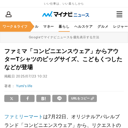
いい仕事は、いい暮らしから
ャリア
ワーク＆ライフ
ビジネススキル
マネー
暮らし
ヘルスケア
グルメ
レジャー
Googleでマイナビニュースを優先表示する方法
ファミマ「コンビニエンスウェア」からアウ
ターTシャツのビッグサイズ、こどもくつした
などが登場
掲載日
2025/07/23 10:32
著者：
Yumi's life
URLをコピー
ファミリーマート
は7月22日、オリジナルアパレルブ
ランド「コンビニエンスウェア」から、リクエストの