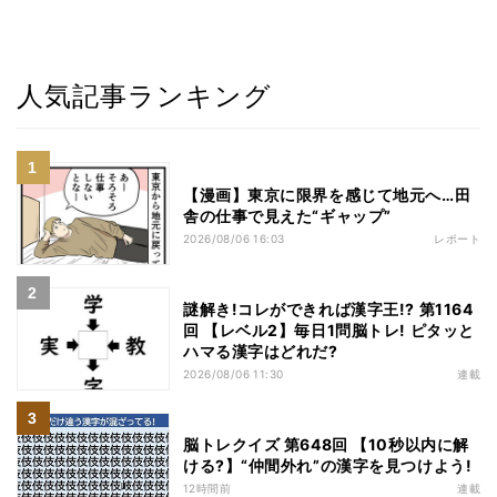
人気記事ランキング
【漫画】東京に限界を感じて地元へ…田
舎の仕事で見えた“ギャップ”
2026/08/06 16:03
レポート
謎解き!コレができれば漢字王!? 第1164
回 【レベル2】毎日1問脳トレ! ピタッと
ハマる漢字はどれだ?
2026/08/06 11:30
連載
脳トレクイズ 第648回 【10秒以内に解
ける?】“仲間外れ”の漢字を見つけよう!
12時間前
連載