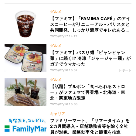
グルメ
【ファミマ】「FAMIMA CAFÉ」のアイ
スコーヒーがリニューアル - バリスタと
共同開発、しっかり濃厚でキレのある後
味に
2025/07/17 14:12
グルメ
【ファミマ】バズり麺「ビャンビャン
麺」に続く!? 冷凍「ジャージャー麺」が
ガチでウマかった
2025/07/16 16:57
レポート
グルメ
【話題】ブルボン「食べられるストロ
ー」がファミマで再登場 - 北海道・東
北・関東地方限定
2025/07/16 16:36
キャリア
ファミリーマート、「サマータイム」を
2カ月間導入 - 店舗勤務者等を除く全社
員が対象、業務効率化と節電を推進