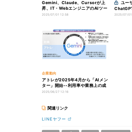
Gemini、Claude、Cursorが上
ユーザーはCopilotより
昇、IT・WebエンジニアのAIツー
ChatG
ルの利用動向や影響
Open
2025/07/01 12:58
2025/07/01
企業動向
アトレが2025年4月から「AIメン
ター」開始--利用率や業務上の成
果は？
2025/06/27 12:16
関連リンク
LINEヤフー