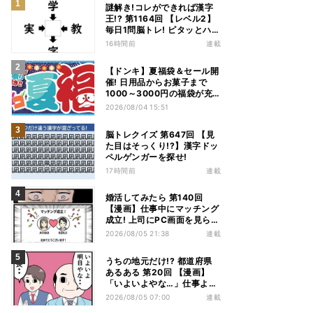
謎解き!コレができれば漢字
王!? 第1164回 【レベル2】
毎日1問脳トレ! ピタッとハマ
る漢字はどれだ?
16時間前
連載
【ドンキ】夏福袋＆セール開
催! 日用品からお菓子まで
1000～3000円の福袋が充
実、家電やアパレルなど人気
2026/08/04 15:51
商品も特価
脳トレクイズ 第647回 【見
た目はそっくり!?】漢字ドッ
ペルゲンガーを探せ!
17時間前
連載
婚活してみたら 第140回
【漫画】仕事中にマッチング
成立! 上司にPC画面を見られ
た結果…
2026/08/05 21:38
連載
うちの地元だけ!? 都道府県
あるある 第20回 【漫画】
「いよいよやな…」仕事より
優先は当然!? 兵庫県民の“祭
2026/08/05 07:00
連載
り愛”が熱すぎた