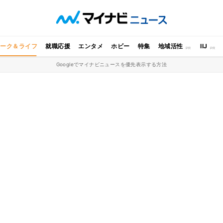
ワーク＆ライフ
就職応援
エンタメ
ホビー
特集
地域活性
IIJ
Googleでマイナビニュースを優先表示する方法