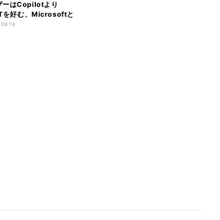
PTを好む、Microsoftと
AIの関係にも変化の兆し
 08:14