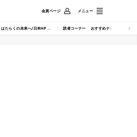
会員ページ
メニュー
はたらくの未来へ/日本HP
読者コーナー
おすすめナビ
マイナビB