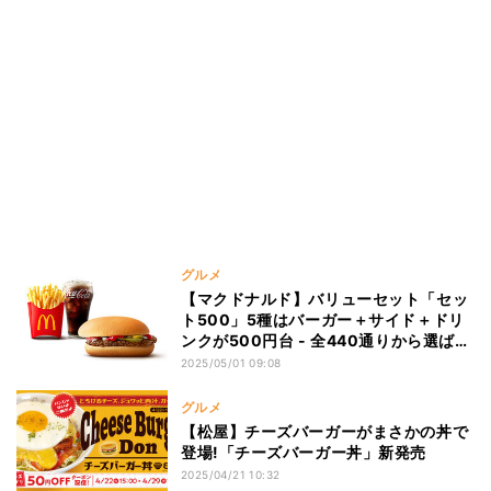
グルメ
【マクドナルド】バリューセット「セッ
ト500」5種はバーガー＋サイド＋ドリ
ンクが500円台 - 全440通りから選ばれ
た人気No.1の組み合わせは?
2025/05/01 09:08
グルメ
【松屋】チーズバーガーがまさかの丼で
登場!「チーズバーガー丼」新発売
2025/04/21 10:32