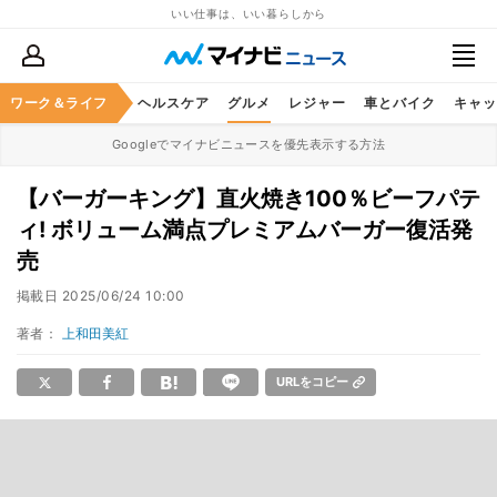
いい仕事は、いい暮らしから
ワーク＆ライフ
マネー
暮らし
ヘルスケア
グルメ
レジャー
車とバイク
キャッ
Googleでマイナビニュースを優先表示する方法
【バーガーキング】直火焼き100％ビーフパテ
ィ! ボリューム満点プレミアムバーガー復活発
売
掲載日
2025/06/24 10:00
著者：
上和田美紅
URLをコピー