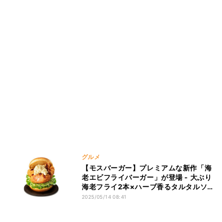
グルメ
【モスバーガー】プレミアムな新作「海
老エビフライバーガー」が登場 - 大ぶり
海老フライ2本×ハーブ香るタルタルソー
ス
2025/05/14 08:41