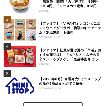
「感謝祭」開催!「カツ丼(竹)」869円
→704円、「ロースカツ定食」913円
→748円に - 8日間限定
20時間前
【ファミマ】『VIVANT』とコンビニエ
ンスウェアがコラボ - 物語のキーアイテ
ム「別班饅頭」も発売
2026/08/05 21:10
【ファミマ】社員が選ぶ夏の「辛活」お
すすめ商品は? - 「あさりとキムチの旨
辛スンドゥブチゲ」「鬼金棒監修 カラシ
ビ焼き味噌らー麺」「辛さがやみつき!
20時間前
ヤンニョムチキン」など
【2026年8月】今週発売! ミニストップ
の新作5商品まとめてご紹介
2026/08/05 12:04