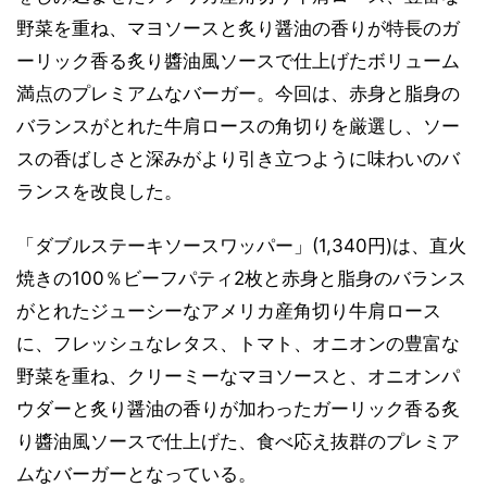
野菜を重ね、マヨソースと炙り醤油の香りが特長のガ
ーリック香る炙り醬油風ソースで仕上げたボリューム
満点のプレミアムなバーガー。今回は、赤身と脂身の
バランスがとれた牛肩ロースの角切りを厳選し、ソー
スの香ばしさと深みがより引き立つように味わいのバ
ランスを改良した。
「ダブルステーキソースワッパー」(1,340円)は、直火
焼きの100％ビーフパティ2枚と赤身と脂身のバランス
がとれたジューシーなアメリカ産角切り牛肩ロース
に、フレッシュなレタス、トマト、オニオンの豊富な
野菜を重ね、クリーミーなマヨソースと、オニオンパ
ウダーと炙り醤油の香りが加わったガーリック香る炙
り醬油風ソースで仕上げた、食べ応え抜群のプレミア
ムなバーガーとなっている。