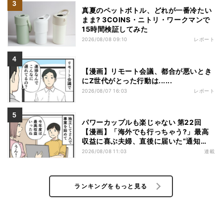
真夏のペットボトル、どれが一番冷たい
まま? 3COINS・ニトリ・ワークマンで
15時間検証してみた
2026/08/08 09:10
レポート
【漫画】リモート会議、都合が悪いとき
にZ世代がとった行動は......
2026/08/07 16:03
レポート
パワーカップルも楽じゃない 第22回
【漫画】「海外でも行っちゃう?」最高
収益に喜ぶ夫婦、直後に届いた“通知
書”で現実に戻された
2026/08/08 11:03
連載
ランキングをもっと見る