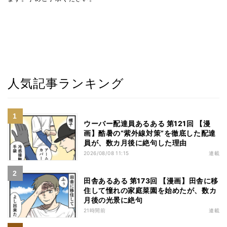
人気記事ランキング
ウーバー配達員あるある 第121回 【漫
画】酷暑の“紫外線対策”を徹底した配達
員が、数カ月後に絶句した理由
2026/08/08 11:15
連載
田舎あるある 第173回 【漫画】田舎に移
住して憧れの家庭菜園を始めたが、数カ
月後の光景に絶句
21時間前
連載