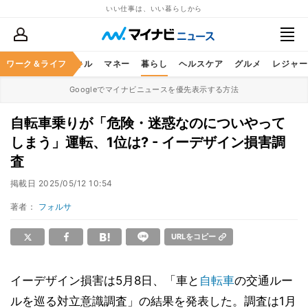
いい仕事は、いい暮らしから
ャリア
ワーク＆ライフ
ビジネススキル
マネー
暮らし
ヘルスケア
グルメ
レジャー
Googleでマイナビニュースを優先表示する方法
自転車乗りが「危険・迷惑なのについやって
しまう」運転、1位は? - イーデザイン損害調
査
掲載日
2025/05/12 10:54
著者：
フォルサ
URLをコピー
イーデザイン損害は5月8日、「車と
自転車
の交通ルー
ルを巡る対立意識調査」の結果を発表した。調査は1月