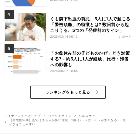
くも膜下出血の前兆、5人に1人で起こる
「警告頭痛」の特徴とは? 数日前から起
こりうる、5つの「発症前のサイン」
2026/03/14 06:15
レポート
「お盆休み前の子どものかぜ」どう対策
する? - 約5人に1人が経験、旅行・帰省
への影響も
2026/08/07 10:55
ランキングをもっと見る
マイナビニューストップ
ワーク＆ライフ
ヘルスケア
【男性更年期】あてはまる人が多い症状、1位は? - 2位トイレが近くなる、3位
イライラしやすい