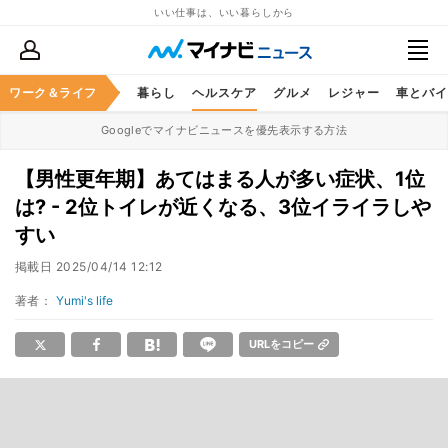
いい仕事は、いい暮らしから
ジネススキル
ワーク＆ライフ
マネー
暮らし
ヘルスケア
グルメ
レジャー
車とバイ
Googleでマイナビニュースを優先表示する方法
【男性更年期】あてはまる人が多い症状、1位
は? - 2位トイレが近くなる、3位イライラしや
すい
掲載日
2025/04/14 12:12
著者：
Yumi's life
URLをコピー