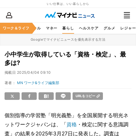
いい仕事は、いい暮らしから
ャリア
ワーク＆ライフ
ビジネススキル
マネー
暮らし
ヘルスケア
グルメ
レジャー
Googleでマイナビニュースを優先表示する方法
小中学生が取得している「資格・検定」、最
多は?
掲載日
2025/04/04 09:10
著者：
MN ワーク&ライフ編集部
URLをコピー
個別指導の学習塾「明光義塾」を全国展開する明光ネ
ットワークジャパンは、「
資格
・検定に関する意識調
査」の結果を2025年3月27日に発表した。調査は