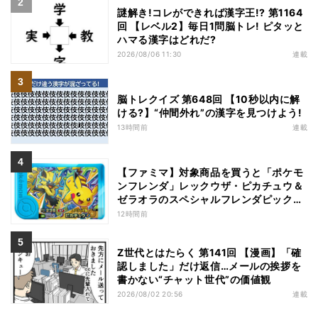
謎解き!コレができれば漢字王!? 第1164
回 【レベル2】毎日1問脳トレ! ピタッと
ハマる漢字はどれだ?
2026/08/06 11:30
連載
脳トレクイズ 第648回 【10秒以内に解
ける?】“仲間外れ”の漢字を見つけよう!
13時間前
連載
【ファミマ】対象商品を買うと「ポケモ
ンフレンダ」レックウザ・ピカチュウ＆
ゼラオラのスペシャルフレンダピックが
もらえるキャンペーン
12時間前
Z世代とはたらく 第141回 【漫画】「確
認しました」だけ返信…メールの挨拶を
書かない“チャット世代”の価値観
2026/08/02 20:56
連載