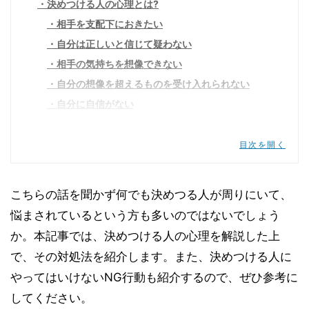
決めつける人の心理とは?
相手を支配下におきたい
自分は正しいと信じて疑わない
相手の気持ちを想像できない
自分の想像を超えるものを受け入れられない
自分に自信がない
決めつける人がいるとどうなる?
決めつけられた人がストレスを抱える
目次を開く
人間関係の構築が困難になる
ハラスメントの対象になる
こちらの話を聞かず何でも決めつる人が周りにいて、
決めつける人への対処法
悩まされているという方も多いのではないでしょう
まずは冷静に話を聞く
か。本記事では、決めつける人の心理を解説した上
話を流す・話題を変える
で、その対処法を紹介します。また、決めつける人に
根拠を問う
やってはいけないNG行動も紹介するので、ぜひ参考に
距離を置く
してください。
深く考えすぎずに自分に自信を持つ