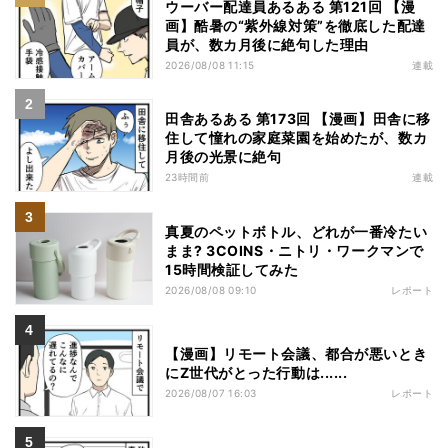
ウーバー配達員あるある 第121回 【漫
画】酷暑の“紫外線対策”を徹底した配達
員が、数カ月後に絶句した理由
2026/08/08 11:15
連載
田舎あるある 第173回 【漫画】田舎に移
住して憧れの家庭菜園を始めたが、数カ
月後の光景に絶句
23時間前
連載
真夏のペットボトル、どれが一番冷たい
まま? 3COINS・ニトリ・ワークマンで
15時間検証してみた
2026/08/08 09:10
レポート
【漫画】リモート会議、都合が悪いとき
にZ世代がとった行動は......
2026/08/07 16:03
レポート