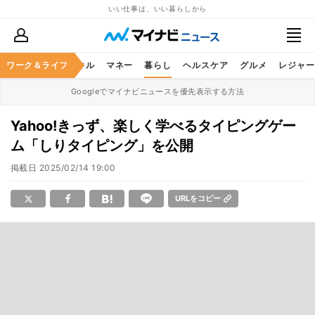
いい仕事は、いい暮らしから
ャリア
ワーク＆ライフ
ビジネススキル
マネー
暮らし
ヘルスケア
グルメ
レジャー
Googleでマイナビニュースを優先表示する方法
Yahoo!きっず、楽しく学べるタイピングゲー
ム「しりタイピング」を公開
掲載日
2025/02/14 19:00
URLをコピー