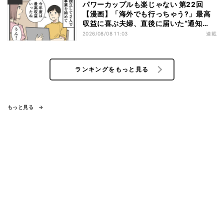
パワーカップルも楽じゃない 第22回
【漫画】「海外でも行っちゃう?」最高
収益に喜ぶ夫婦、直後に届いた“通知
書”で現実に戻された
2026/08/08 11:03
連載
ランキングをもっと見る
もっと見る