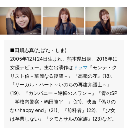
■田畑志真(たばた・しま)
2005年12月24日生まれ、熊本県出身。2016年に
女優デビュー。主な出演作は
ドラマ
『モンテ・ク
リスト伯－華麗なる復讐－』『高嶺の花』(18)、
『リーガル・ハート～いのちの再建弁護士～』
(19)、『カンパニー～逆転のスワン～』『青のSP
－学校内警察・嶋田隆平－』(21)、映画『偽りの
ないhappy end』(21)、『前科者』(22)、『少女
は卒業しない』『クモとサルの家族』(23)など。