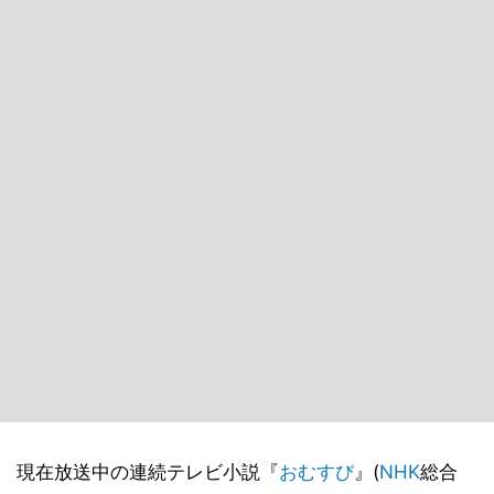
現在放送中の連続テレビ小説『
おむすび
』(
NHK
総合