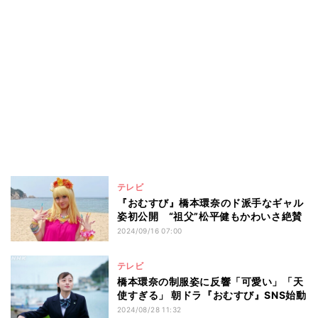
テレビ
『おむすび』橋本環奈のド派手なギャル
姿初公開 “祖父”松平健もかわいさ絶賛
2024/09/16 07:00
テレビ
橋本環奈の制服姿に反響「可愛い」「天
使すぎる」 朝ドラ『おむすび』SNS始動
2024/08/28 11:32