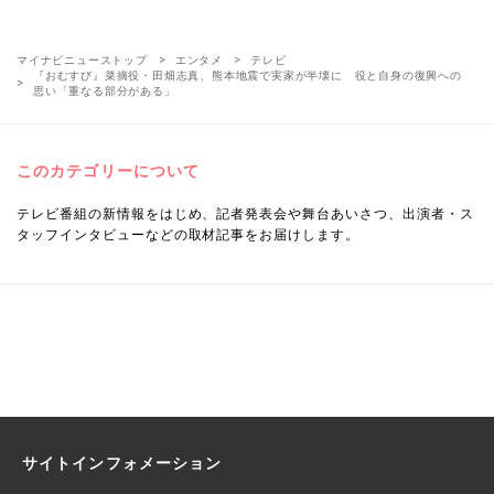
マイナビニューストップ
エンタメ
テレビ
『おむすび』菜摘役・田畑志真、熊本地震で実家が半壊に 役と自身の復興への
思い「重なる部分がある」
このカテゴリーについて
テレビ番組の新情報をはじめ、記者発表会や舞台あいさつ、出演者・ス
タッフインタビューなどの取材記事をお届けします。
サイトインフォメーション