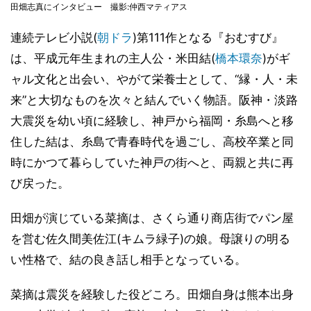
田畑志真にインタビュー 撮影:仲西マティアス
連続テレビ小説(
朝ドラ
)第111作となる『おむすび』
は、平成元年生まれの主人公・米田結(
橋本環奈
)がギ
ャル文化と出会い、やがて栄養士として、“縁・人・未
来”と大切なものを次々と結んでいく物語。阪神・淡路
大震災を幼い頃に経験し、神戸から福岡・糸島へと移
住した結は、糸島で青春時代を過ごし、高校卒業と同
時にかつて暮らしていた神戸の街へと、両親と共に再
び戻った。
田畑が演じている菜摘は、さくら通り商店街でパン屋
を営む佐久間美佐江(キムラ緑子)の娘。母譲りの明る
い性格で、結の良き話し相手となっている。
菜摘は震災を経験した役どころ。田畑自身は熊本出身