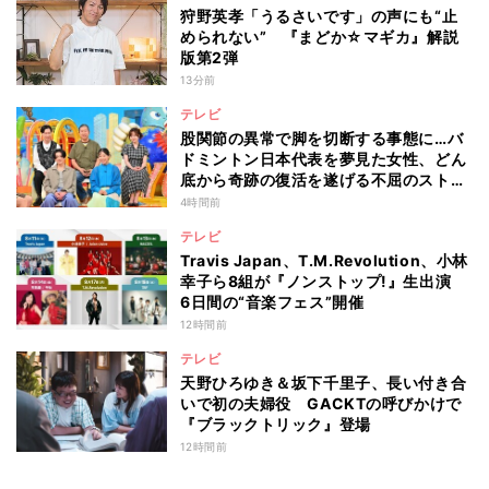
狩野英孝「うるさいです」の声にも“止
められない” 『まどか☆マギカ』解説
版第2弾
13分前
テレビ
股関節の異常で脚を切断する事態に…バ
ドミントン日本代表を夢見た女性、どん
底から奇跡の復活を遂げる不屈のストー
リー『仰天』が再現
4時間前
テレビ
Travis Japan、T.M.Revolution、小林
幸子ら8組が『ノンストップ!』生出演
6日間の“音楽フェス”開催
12時間前
テレビ
天野ひろゆき＆坂下千里子、長い付き合
いで初の夫婦役 GACKTの呼びかけで
『ブラックトリック』登場
12時間前