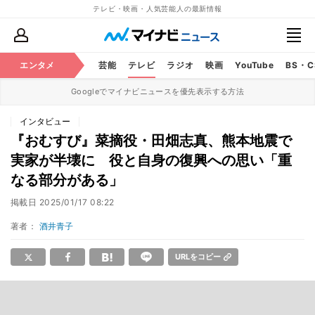
テレビ・映画・人気芸能人の最新情報
エンタメ
芸能
テレビ
ラジオ
映画
YouTube
BS・
Googleでマイナビニュースを優先表示する方法
インタビュー
『おむすび』菜摘役・田畑志真、熊本地震で
実家が半壊に 役と自身の復興への思い「重
なる部分がある」
掲載日
2025/01/17 08:22
著者：
酒井青子
URLをコピー