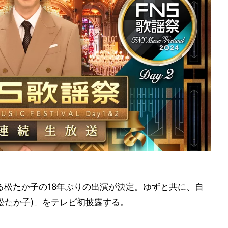
る松たか子の18年ぶりの出演が決定。ゆずと共に、自
at.松たか子)」をテレビ初披露する。