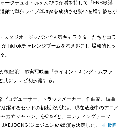
ォークデュオ・赤えんぴつが満を持して『FNS歌謡
道館で単独ライブ2Daysを成功させ勢いを増す彼らが
サル・スタジオ・ジャパンで人気キャラクターたちとコラ
」がTikTokチャレンジブームを巻き起こし 爆発的ヒッ
する。
が初出演。超実写映画『ライオン・キング：ムファ
an)と共にテレビ初披露する。
楽プロデューサー、トラックメーカー、作曲家、編曲
て活躍するゼッドの初出演が決定。現在放送中のアニメ
ジャカ☆ジャ～ン」をC＆Kと、エンディングテーマ
、JAEJOONG(ジェジュン)の出演も決定した。
香取慎