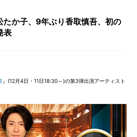
り松たか子、9年ぶり香取慎吾、初の
発表
祭
』(12月4日・11日18:30～)の第3弾出演アーティスト