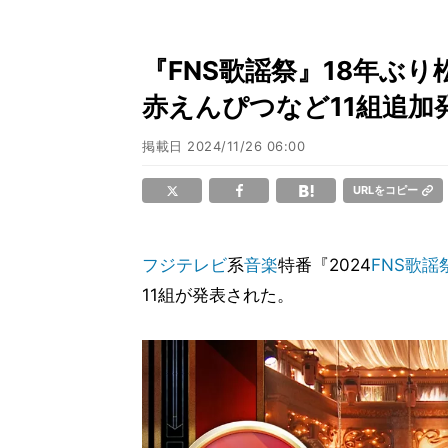
『FNS歌謡祭』18年ぶ
赤えんぴつなど11組追加
掲載日
2024/11/26 06:00
URLをコピー
フジテレビ
系
音楽
特番『2024
FNS歌謡
11組が発表された。