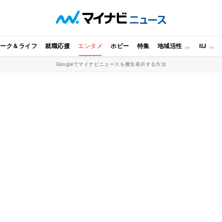
ワーク＆ライフ
就職応援
エンタメ
ホビー
特集
地域活性
IIJ
Googleでマイナビニュースを優先表示する方法