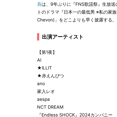
吾
は、9年ぶりに『FNS歌謡祭』生放
トのドラマ『日本一の最低男 ※私の家族はニセ
Chevon)」をどこよりも早く披露する。
出演アーティスト
【第1夜】
AI
★ILLIT
★赤えんぴつ
ano
家入レオ
aespa
NCT DREAM
『Endless SHOCK』2024カンパニー