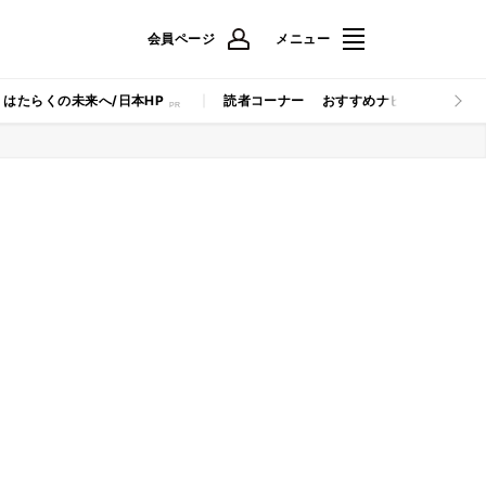
会員ページ
メニュー
はたらくの未来へ/日本HP
読者コーナー
おすすめナビ
マイナビB