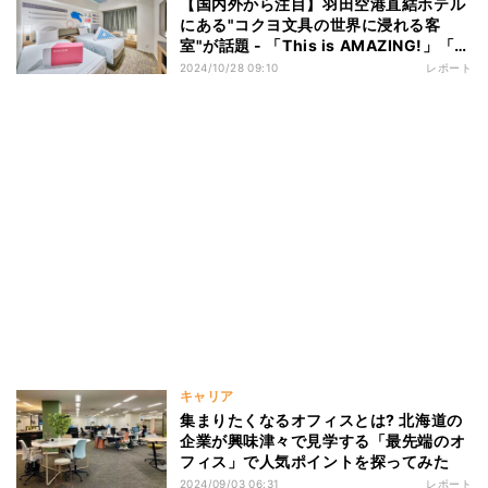
【国内外から注目】羽田空港直結ホテル
にある"コクヨ文具の世界に浸れる客
室"が話題 - 「This is AMAZING!」「驚
きのコラボ、しかもお土産付き」「新し
2024/10/28 09:10
レポート
い!」
キャリア
集まりたくなるオフィスとは? 北海道の
企業が興味津々で見学する「最先端のオ
フィス」で人気ポイントを探ってみた
2024/09/03 06:31
レポート