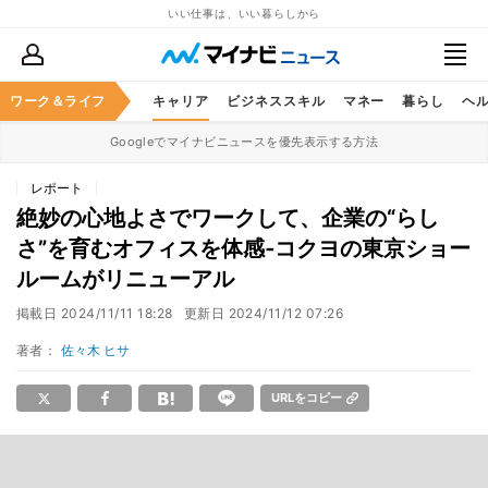
いい仕事は、いい暮らしから
ワーク＆ライフ
キャリア
ビジネススキル
マネー
暮らし
ヘ
Googleでマイナビニュースを優先表示する方法
レポート
絶妙の心地よさでワークして、企業の“らし
さ”を育むオフィスを体感‐コクヨの東京ショー
ルームがリニューアル
掲載日
2024/11/11 18:28
更新日
2024/11/12 07:26
著者：
佐々木 ヒサ
URLをコピー