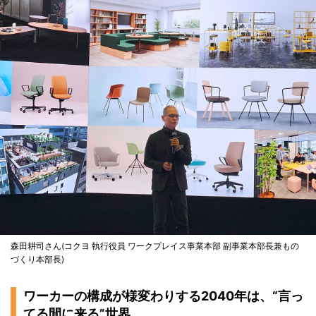
森田耕司さん(コクヨ 執行役員 ワークプレイス事業本部 副事業本部長兼もの
づくり本部長)
ワーカーの構成が様変わりする2040年は、“言っ
てる間に来る”世界