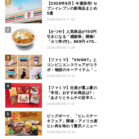
【2026年8月】今週発売! セ
ブンイレブンの新商品まとめ
5選
2026/08/05 11:52
【かつや】人気商品が150円
引きになる「感謝祭」開催!
「カツ丼(竹)」869円→704
円、「ロースカツ定食」913
2026/08/06 11:29
円→748円に - 8日間限定
【ファミマ】『VIVANT』と
コンビニエンスウェアがコラ
ボ - 物語のキーアイテム「別
班饅頭」も発売
2026/08/05 21:10
【ファミマ】社員が選ぶ夏の
「辛活」おすすめ商品は? -
「あさりとキムチの旨辛スン
ドゥブチゲ」「鬼金棒監修
2026/08/06 11:37
カラシビ焼き味噌らー麺」
「辛さがやみつき! ヤンニョ
ビッグボーイ、「ヒレステー
ムチキン」など
キフェア」開催 – アメリカ産
ヒレ肉を味わう贅沢メニュー
2026/08/06 10:25