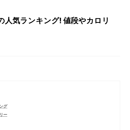
人気ランキング! 値段やカロリ
ング
リー