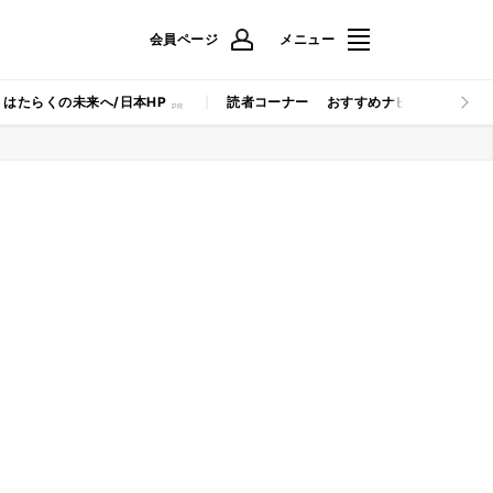
会員ページ
メニュー
はたらくの未来へ/日本HP
読者コーナー
おすすめナビ
マイナビB