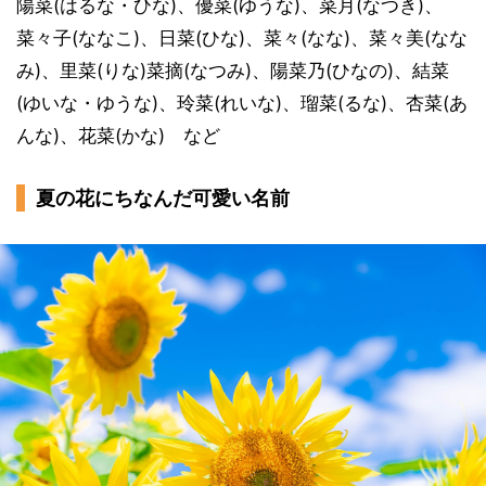
陽菜(はるな・ひな)、優菜(ゆうな)、菜月(なつき)、
菜々子(ななこ)、日菜(ひな)、菜々(なな)、菜々美(なな
み)、里菜(りな)菜摘(なつみ)、陽菜乃(ひなの)、結菜
(ゆいな・ゆうな)、玲菜(れいな)、瑠菜(るな)、杏菜(あ
んな)、花菜(かな) など
夏の花にちなんだ可愛い名前