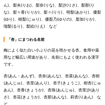
ん)、梨央(りお)、梨奈(りな)、梨沙(りさ)、梨那(り
な)、梨々香(りりか)、梨々(りり)、明梨(あかり)、優梨
(ゆり)、樹梨(じゅり)、優梨乃(ゆりの)、梨加(りか)、
瑠梨(るり)、梨絵(りえ) など
「杏」にまつわる名前
梅によく似た白い小ぶりの花を咲かせる杏。食用や薬
用など幅広い用途があり、名前にもよく使われる漢字
です。
杏(あん・あんず)、杏奈(あんな)、杏菜(あんな)、杏樹
(あんじゅ)、杏里(あんり)、杏子(きょうこ)、樹杏(じゅ
あん)、杏香(きょうか)、杏珠(あんじゅ)、杏里沙(あり
さ)、杏花(きょうか)、杏那(あんな)、莉杏(りあん) な
ど