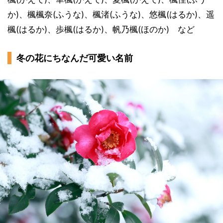
か)、楓楓奈(ふうな)、楓渚(ふうな)、悠楓(はるか)、遥
楓(はるか)、歩楓(はるか)、帆乃楓(ほのか) など
冬の花にちなんだ可愛い名前