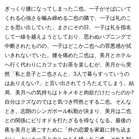
ぎっくり腰になってしまった二也。一子がそばにいて
くれる心強さを噛み締める二也の隣で、一子は礼のこ
とを思い出していた。まさにその日、一子は礼を指名
して一線を越えようとしており、思わぬハプニングで
中断されたものの、一子はどこか二也への罪悪感が拭
いきれないでいた。腰を痛めた二也は、美月とホテル
へ行く代わりにカフェでお茶を楽しむが、美月から突
然「私と息子と二也さんと、3人で暮らすっていうの
はありえない?」と言い出されてうろたえてしまう。結
局、美月への気持ちはトキメキと肉欲だけだったのか?
自分はクズなのではと気づき愕然とする二也。そんな
とき、志朗のシンガポール転勤が決まり、美月は二也
との関係にピリオドを打たざるを得なくなる。最後の
夜を美月と過ごすために「外の恋愛を家庭に持ち込ま
ない」という一子とのルールを破った二也。それを知