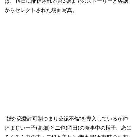
は、14日に配信される第3話までのストーリーと各話
からセレクトされた場面写真。
“婚外恋愛許可制つまり公認不倫”を導入しているが仲
睦まじい一子(高畑)と二也(岡田)の食事中の様子、恋に
るんるん中の夫・二也と美月(西野七瀬)が趣味のお花