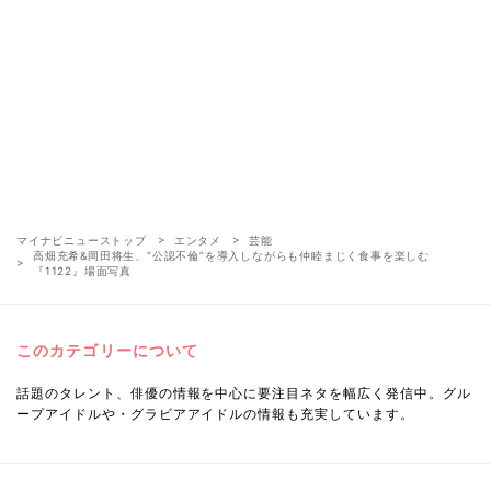
マイナビニューストップ
エンタメ
芸能
高畑充希&岡田将生、“公認不倫”を導入しながらも仲睦まじく食事を楽しむ
『1122』場面写真
このカテゴリーについて
話題のタレント、俳優の情報を中心に要注目ネタを幅広く発信中。グル
ープアイドルや・グラビアアイドルの情報も充実しています。