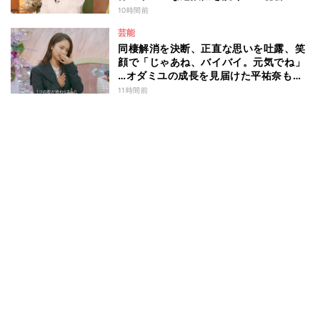
マ園』特別編
10時間前
芸能
同棲解消を決断、正直な思いを吐露、笑
顔で「じゃあね、バイバイ。元気でね」
…オダミユの成長を見届けた平祐奈も思
わず涙 『ガールオアレディ3』
11時間前