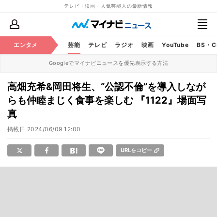
テレビ・映画・人気芸能人の最新情報
エンタメ
芸能
テレビ
ラジオ
映画
YouTube
BS・
Googleでマイナビニュースを優先表示する方法
高畑充希&岡田将生、“公認不倫”を導入しなが
らも仲睦まじく食事を楽しむ 『1122』場面写
真
掲載日
2024/06/09 12:00
URLをコピー