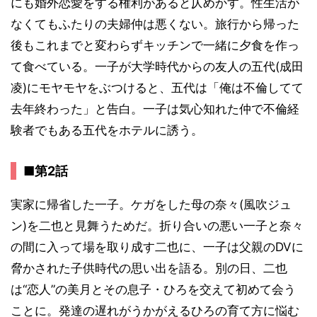
にも婚外恋愛をする権利があると仄めかす。性生活が
なくてもふたりの夫婦仲は悪くない。旅行から帰った
後もこれまでと変わらずキッチンで一緒に夕食を作っ
て食べている。一子が大学時代からの友人の五代(成田
凌)にモヤモヤをぶつけると、五代は「俺は不倫してて
去年終わった」と告白。一子は気心知れた仲で不倫経
験者でもある五代をホテルに誘う。
■第2話
実家に帰省した一子。ケガをした母の奈々(風吹ジュ
ン)を二也と見舞うためだ。折り合いの悪い一子と奈々
の間に入って場を取り成す二也に、一子は父親のDVに
脅かされた子供時代の思い出を語る。別の日、二也
は“恋人”の美月とその息子・ひろを交えて初めて会う
ことに。発達の遅れがうかがえるひろの育て方に悩む