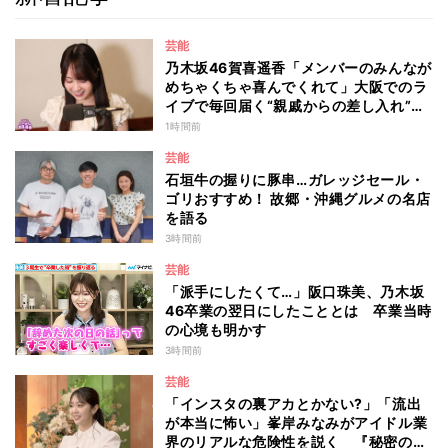
芸能
乃木坂46賀喜遥香「メンバーのみんなが
めちゃくちゃ喜んでくれて」大阪でのラ
イブで毎回届く“親戚からの差し入れ”と
は？
1時間前
芸能
石垣牛の握りに豚串…ガレッジセール・
ゴリおすすめ！ 故郷・沖縄グルメの名店
を語る
3時間前
芸能
「派手にしたくて…」阪口珠美、乃木坂
46卒業の翌日にしたこととは 卒業当時
の心境も明かす
3時間前
芸能
「インスタの裏アカとかない?」「流出
が本当に怖い」峯岸みなみがアイドル業
界のリアルな危険性を説く 『秘密のマ