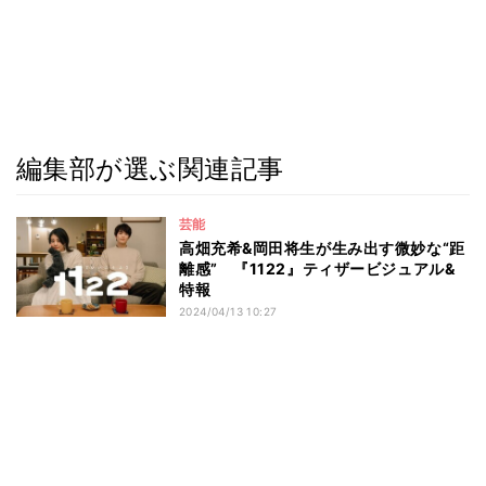
編集部が選ぶ関連記事
芸能
高畑充希&岡田将生が生み出す微妙な“距
離感” 『1122』ティザービジュアル&
特報
2024/04/13 10:27