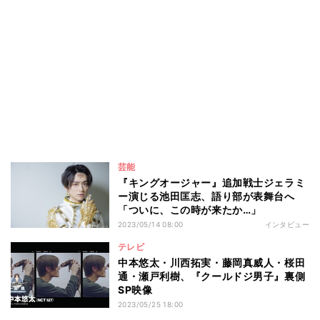
芸能
『キングオージャー』追加戦士ジェラミ
ー演じる池田匡志、語り部が表舞台へ
「ついに、この時が来たか…」
2023/05/14 08:00
インタビュー
テレビ
中本悠太・川西拓実・藤岡真威人・桜田
通・瀬戸利樹、『クールドジ男子』裏側
SP映像
2023/05/25 18:00