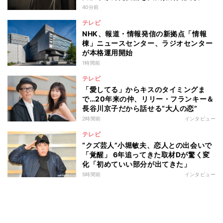
ける視聴者の声
40分前
テレビ
NHK、報道・情報発信の新拠点「情報
棟」ニュースセンター、ラジオセンター
が本格運用開始
1時間前
テレビ
「愛してる」からキスのタイミングま
で…20年来の仲、リリー・フランキー＆
長谷川京子だから話せる“大人の恋”
2時間前
インタビュー
テレビ
“クズ芸人”小堀敏夫、恋人との出会いで
「覚醒」 6年追ってきた取材Dが驚く変
化「初めていい部分が出てきた」
5時間前
インタビュー