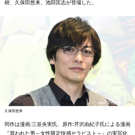
樹、久保田悠来、池田匡志が登場した。
久保田悠来
同作は漫画:三並央実氏、原作:芹沢由紀子氏による漫画
『買われた男～女性限定快感セラピスト～』の実写化