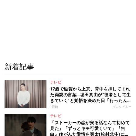
新着記事
テレビ
17歳で滋賀から上京、背中を押してくれ
た両親の言葉…堀田真由が“役者として生
きていく”と覚悟を決めた日「行ったん
やったら、もう帰られへんな」
1分前
インタビュー
テレビ
「ストーカーの恋が実る話なんて初めて
見た」「ずっとキモ可愛くいて」『告
白』ゆがんだ愛情を爽太(松村北斗)に向