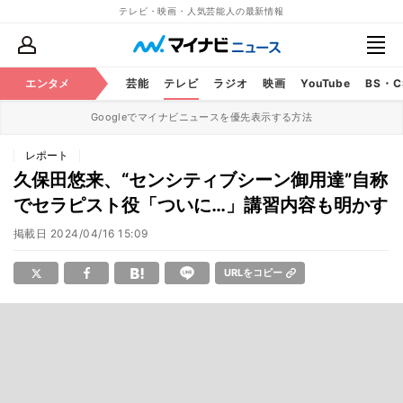
テレビ・映画・人気芸能人の最新情報
エンタメ
芸能
テレビ
ラジオ
映画
YouTube
BS・
Googleでマイナビニュースを優先表示する方法
レポート
久保田悠来、“センシティブシーン御用達”自称
でセラピスト役「ついに…」講習内容も明かす
掲載日
2024/04/16 15:09
URLをコピー