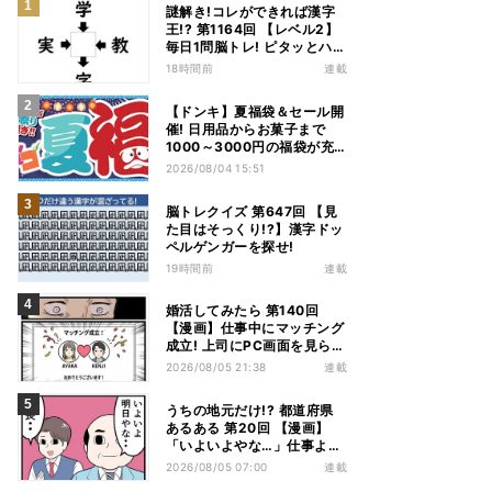
謎解き!コレができれば漢字
王!? 第1164回 【レベル2】
毎日1問脳トレ! ピタッとハマ
る漢字はどれだ?
18時間前
連載
【ドンキ】夏福袋＆セール開
催! 日用品からお菓子まで
1000～3000円の福袋が充
実、家電やアパレルなど人気
2026/08/04 15:51
商品も特価
脳トレクイズ 第647回 【見
た目はそっくり!?】漢字ドッ
ペルゲンガーを探せ!
19時間前
連載
婚活してみたら 第140回
【漫画】仕事中にマッチング
成立! 上司にPC画面を見られ
た結果…
2026/08/05 21:38
連載
うちの地元だけ!? 都道府県
あるある 第20回 【漫画】
「いよいよやな…」仕事より
優先は当然!? 兵庫県民の“祭
2026/08/05 07:00
連載
り愛”が熱すぎた