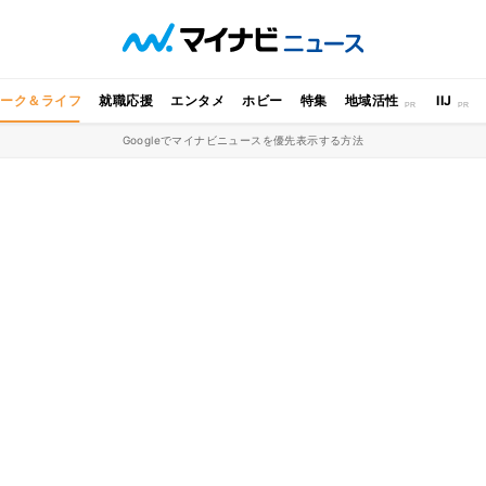
ワーク＆ライフ
就職応援
エンタメ
ホビー
特集
地域活性
IIJ
Googleでマイナビニュースを優先表示する方法