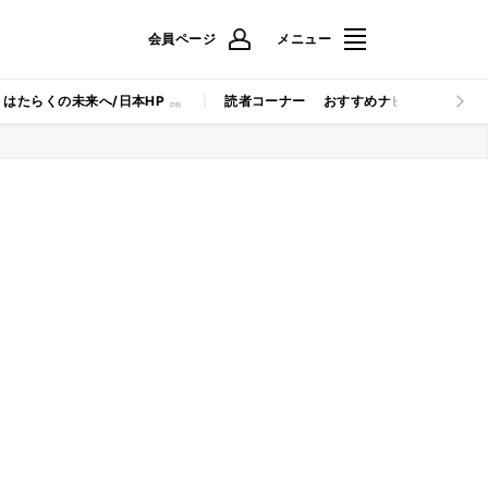
会員ページ
メニュー
はたらくの未来へ/日本HP
読者コーナー
おすすめナビ
マイナビB