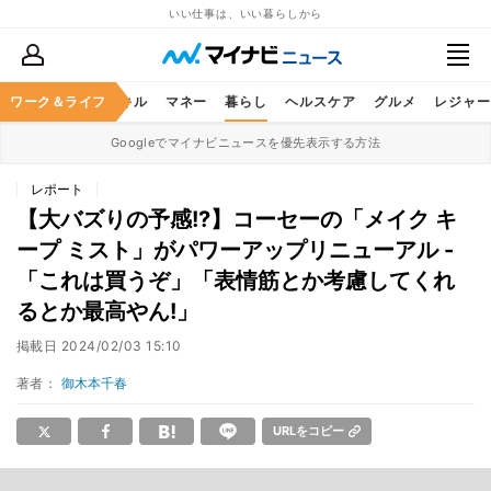
いい仕事は、いい暮らしから
ャリア
ワーク＆ライフ
ビジネススキル
マネー
暮らし
ヘルスケア
グルメ
レジャー
Googleでマイナビニュースを優先表示する方法
レポート
【大バズりの予感!?】コーセーの「メイク キ
ープ ミスト」がパワーアップリニューアル -
「これは買うぞ」「表情筋とか考慮してくれ
るとか最高やん!」
掲載日
2024/02/03 15:10
著者：
御木本千春
URLをコピー