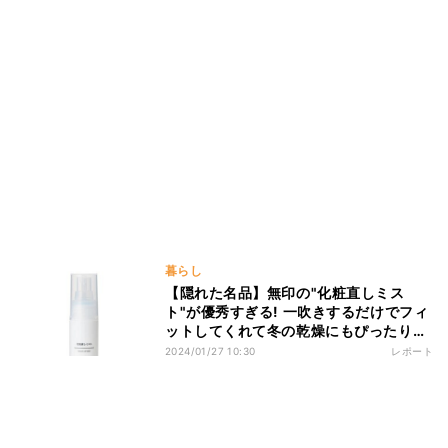
暮らし
【隠れた名品】無印の"化粧直しミス
ト"が優秀すぎる! 一吹きするだけでフィ
ットしてくれて冬の乾燥にもぴったりと
SNSでも話題!
2024/01/27 10:30
レポート