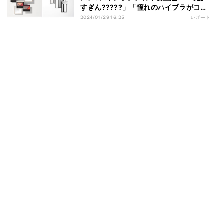
すぎん?????」「憧れのハイブラがコス
メなら手を出せる」「ギフトで活躍しそ
2024/01/29 16:25
レポート
う」とSNSでも話題に