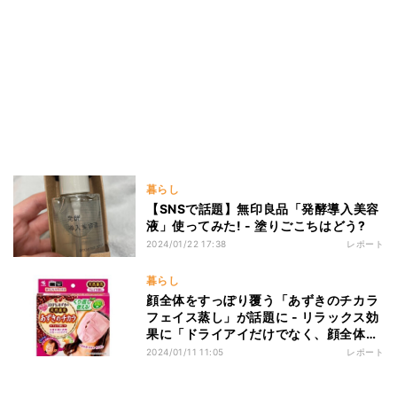
暮らし
【SNSで話題】無印良品「発酵導入美容
液」使ってみた! - 塗りごこちはどう?
2024/01/22 17:38
レポート
暮らし
顔全体をすっぽり覆う「あずきのチカラ
フェイス蒸し」が話題に - リラックス効
果に「ドライアイだけでなく、顔全体の
疲れが取れそう」「最高ですね!」の声
2024/01/11 11:05
レポート