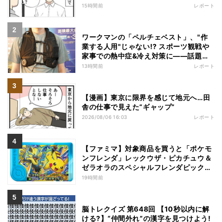
15時間前
レポート
ワークマンの「ペルチェベスト」、"作
業する人用"じゃない!? スポーツ観戦や
家事での熱中症&冷え対策に――話題の
商品を徹底検証
13時間前
レポート
【漫画】東京に限界を感じて地元へ…田
舎の仕事で見えた“ギャップ”
2026/08/06 16:03
レポート
【ファミマ】対象商品を買うと「ポケモ
ンフレンダ」レックウザ・ピカチュウ＆
ゼラオラのスペシャルフレンダピックが
もらえるキャンペーン
19時間前
脳トレクイズ 第648回 【10秒以内に解
ける?】“仲間外れ”の漢字を見つけよう!