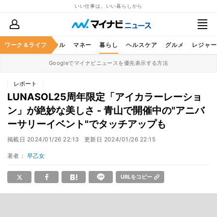
いい仕事は、いい暮らしから
ャリア
ワーク＆ライフ
ビジネススキル
マネー
暮らし
ヘルスケア
グルメ
レジャー
Googleでマイナビニュースを優先表示する方法
レポート
LUNASOL25周年限定「アイカラーレーショ
ン」が絶妙な美しさ - 青山で開催中の"アニバ
ーサリーイベント"でタッチアップも
掲載日
2024/01/26 22:13
更新日
2024/01/26 22:15
著者：
早乙女
URLをコピー