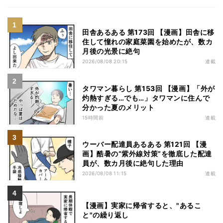
田舎あるある 第173回 【漫画】田舎に移
住して憧れの家庭菜園を始めたが、数カ
月後の光景に絶句
2026/08/08 20:15
連載
タワマン暮らし 第153回 【漫画】「外が
灼熱すぎる…でも…」タワマンに住んで
分かった夏のメリット
15時間前
連載
ウーバー配達員あるある 第121回 【漫
画】酷暑の“紫外線対策”を徹底した配達
員が、数カ月後に絶句した理由
2026/08/08 11:15
連載
【漫画】実家に帰省すると、"あるこ
と"の繰り返し