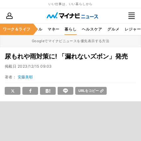
いい仕事は、いい暮らしから
ャリア
ワーク＆ライフ
ビジネススキル
マネー
暮らし
ヘルスケア
グルメ
レジャー
Googleでマイナビニュースを優先表示する方法
尿もれや雨対策に! 「漏れないズボン」発売
掲載日
2023/12/15 09:03
著者：
安藤美耶
URLをコピー