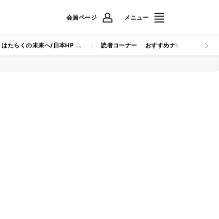
会員ページ
メニュー
はたらくの未来へ/日本HP
読者コーナー
おすすめナビ
マイナビB