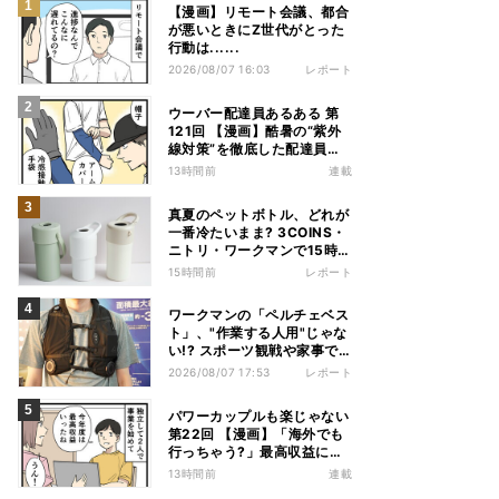
【漫画】リモート会議、都合
が悪いときにZ世代がとった
行動は......
2026/08/07 16:03
レポート
ウーバー配達員あるある 第
121回 【漫画】酷暑の“紫外
線対策”を徹底した配達員
が、数カ月後に絶句した理由
13時間前
連載
真夏のペットボトル、どれが
一番冷たいまま? 3COINS・
ニトリ・ワークマンで15時間
検証してみた
15時間前
レポート
ワークマンの「ペルチェベス
ト」、"作業する人用"じゃな
い!? スポーツ観戦や家事で
の熱中症&冷え対策に――話
2026/08/07 17:53
レポート
題の商品を徹底検証
パワーカップルも楽じゃない
第22回 【漫画】「海外でも
行っちゃう?」最高収益に喜
ぶ夫婦、直後に届いた“通知
13時間前
連載
書”で現実に戻された