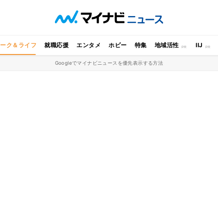
ワーク＆ライフ
就職応援
エンタメ
ホビー
特集
地域活性
IIJ
Googleでマイナビニュースを優先表示する方法