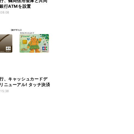
行、鶴岡信用金庫と共同
銀行ATMを設置
 08:08
行、キャッシュカードデ
リニューアル! タッチ決済
たカードも登場
 15:38