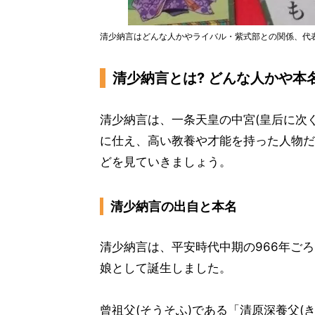
清少納言はどんな人かやライバル・紫式部との関係、代
清少納言とは? どんな人かや本
清少納言は、一条天皇の中宮(皇后に次ぐ
に仕え、高い教養や才能を持った人物だ
どを見ていきましょう。
清少納言の出自と本名
清少納言は、平安時代中期の966年ごろ
娘として誕生しました。
曾祖父(そうそふ)である「清原深養父(