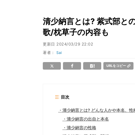
清少納言とは? 紫式部と
歌/枕草子の内容も
更新日
2024/03/29 22:02
著者：
Sai
URLをコピー
目次
清少納言とは? どんな人かや本名、性
清少納言の出自と本名
清少納言の性格