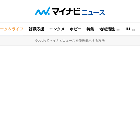
ワーク＆ライフ
就職応援
エンタメ
ホビー
特集
地域活性
IIJ
Googleでマイナビニュースを優先表示する方法