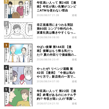
年収高い人って 第24回 【漫
画】年収が高い先輩がコンビ
ニATMを使わない理由
2026/08/07 21:28
連載
非正規雇用にまつわる実話
第60回 コンプラ時代の今、
派遣社員は働きやすくなっ
た?
2026/08/06 08:00
連載
やばい後輩 第144回 【漫
画】後輩はもう帰る気だっ
た!? 夏の外回りで価値観の
違いを実感
2026/08/06 20:41
連載
やったぜ! リベンジ退職 第
42回 【漫画】「今後は私の
やり方で」新店長の一言でベ
テラン退職→崩壊した現場
2026/08/04 07:00
連載
年収高い人って 第22回 【漫
画】終電があるのにホテル予
約!? 年収が高い人の"常識"に
驚かされた夜
2026/07/24 21:10
連載