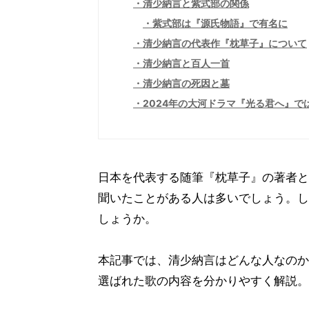
清少納言と紫式部の関係
紫式部は『源氏物語』で有名に
清少納言の代表作『枕草子』について
清少納言と百人一首
清少納言の死因と墓
2024年の大河ドラマ『光る君へ』
日本を代表する随筆『枕草子』の著者と
聞いたことがある人は多いでしょう。し
しょうか。
本記事では、清少納言はどんな人なのか
選ばれた歌の内容を分かりやすく解説。