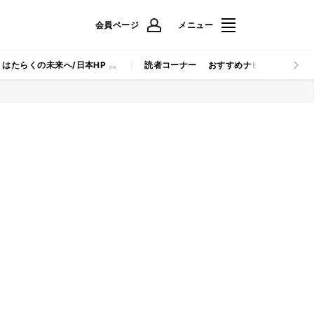
会員ページ
メニュー
はたらくの未来へ/日本HP
読者コーナー
おすすめナビ
マイナビB