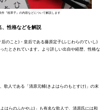
表作『枕草子』の内容などについて解説します
名、性格などを解説
后のこと)・皇后である藤原定子(ふじわらのていし)
ったとされています。より詳しい出自や経歴、性格な
、歌人である「清原元輔(きよはらのもとすけ)」の末
きよはらのふかやぶ)」も有名な歌人で、清原氏には和