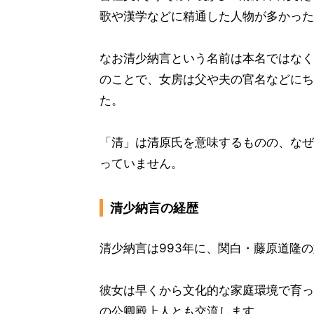
歌や漢学などに精通した人物が多かった
なお清少納言という名前は本名ではなく
のことで、女房は父や夫の官名などにち
た。
「清」は清原氏を意味するものの、なぜ
っていません。
清少納言の経歴
清少納言は993年に、関白・藤原道隆
彼女は早くから文化的な家庭環境で育っ
の公卿殿上人とも交流します。