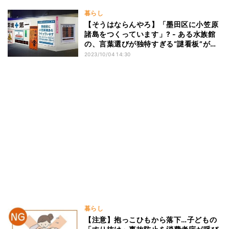
暮らし
【そうはならんやろ】「墨田区に小笠原
諸島をつくっています」? - ある水族館
の、言葉選びが独特すぎる“謎看板”が
SNSで話題に
2023/10/04 14:30
暮らし
【注意】抱っこひもから落下…子どもの