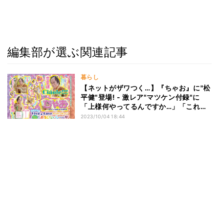
編集部が選ぶ関連記事
暮らし
【ネットがザワつく…】『ちゃお』に"松
平健"登場! - 激レア"マツケン付録"に
「上様何やってるんですか…」「これを
貼って手紙出したいw」「狂気すら感じ
2023/10/04 18:44
る」と注目集まる