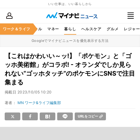
いい仕事は、いい暮らしから
ャリア
ワーク＆ライフ
ビジネススキル
マネー
暮らし
ヘルスケア
グルメ
レジャー
Googleでマイナビニュースを優先表示する方法
【これはかわいい～ッ!】「ポケモン」と「ゴ
ッホ美術館」がコラボ! - オランダでしか見ら
れない“ゴッホタッチ”のポケモンにSNSで注目
集まる
掲載日
2023/10/05 10:20
著者：
MN ワーク&ライフ編集部
URLをコピー