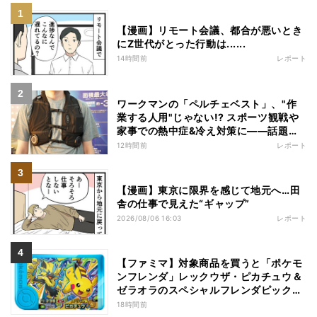
【漫画】リモート会議、都合が悪いとき
にZ世代がとった行動は......
14時間前
レポート
ワークマンの「ペルチェベスト」、"作
業する人用"じゃない!? スポーツ観戦や
家事での熱中症&冷え対策に――話題の
商品を徹底検証
12時間前
レポート
【漫画】東京に限界を感じて地元へ…田
舎の仕事で見えた“ギャップ”
2026/08/06 16:03
レポート
【ファミマ】対象商品を買うと「ポケモ
ンフレンダ」レックウザ・ピカチュウ＆
ゼラオラのスペシャルフレンダピックが
もらえるキャンペーン
18時間前