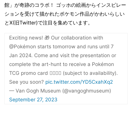
館」が奇跡のコラボ！ ゴッホの絵画からインスピレー
ションを受けて描かれたポケモン作品がかわいらしい
とX(旧Twitter)で注目を集めています。
Exciting news! 🎁 Our collaboration with
@Pokémon starts tomorrow and runs until 7
Jan 2024. Come and visit the presentation or
complete the art-hunt to receive a Pokémon
TCG promo card 🕵️‍♂️🕵️‍♀️ (subject to availability).
See you soon?
pic.twitter.com/YD5CxahXq2
— Van Gogh Museum (@vangoghmuseum)
September 27, 2023