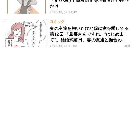
「すり抜け」事故防止を消費者庁が呼び
かけ
2023/10/04 13:42
コミック
妻の友達を抱いたけど僕は妻を愛してる
第12回 「旦那さんですね、"はじめまし
て"」結婚式前日、妻の友達と顔合わ
せ。その場にはあの女性が…
2023/10/04 11:00
連載