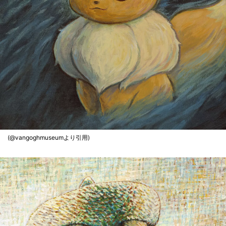
(@vangoghmuseumより引用)