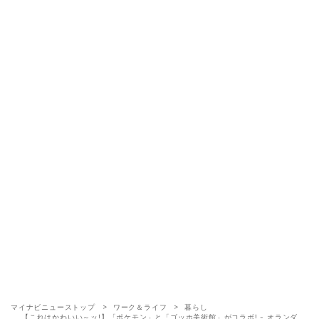
マイナビニューストップ
ワーク＆ライフ
暮らし
【これはかわいい～ッ!】「ポケモン」と「ゴッホ美術館」がコラボ! - オランダ