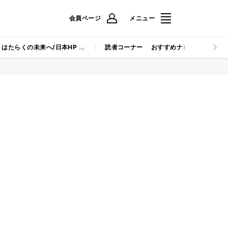
会員ページ
メニュー
はたらくの未来へ/日本HP
読者コーナー
おすすめナビ
マイナビB