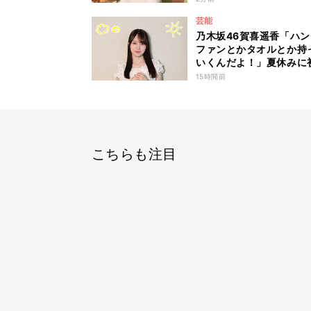
密のママ園』特別編
芸能
乃木坂46賀喜遥香「ハ
ファンとかタオルとか持
いくんだよ！」夏休みに
て東京旅行するリスナー
15時間前
力アドバイス！
こちらも注目