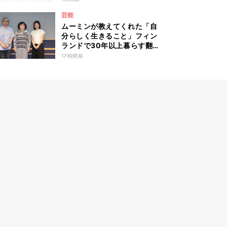
心境や葛藤を語る ABEMA
芸能
トーク番組『青春あっぷで～
ムーミンが教えてくれた「自
と -もっと話そう、子宮頸が
分らしく生きること」フィン
ん予防-』
ランドで30年以上暮らす翻訳
家・森下圭子が語る人生のヒ
17時間前
ント