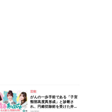
芸能
がんの一歩手前である「子宮
頸部高度異形成」と診断さ
れ、円錐切除術を受けた井口
綾子が病気発覚時のリアルな
1時間前