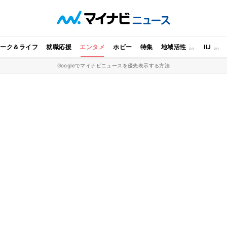
ワーク＆ライフ
就職応援
エンタメ
ホビー
特集
地域活性
IIJ
Googleでマイナビニュースを優先表示する方法