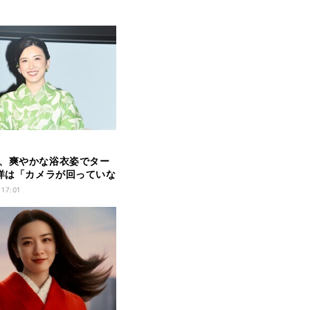
、爽やかな浴衣姿でター
泉洋は「カメラが回っていな
白い」
 17:01