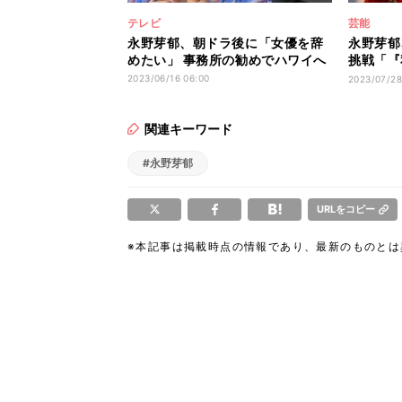
テレビ
芸能
永野芽郁、朝ドラ後に「女優を辞
永野芽郁
めたい」 事務所の勧めでハワイへ
挑戦「『
聞かせて
2023/06/16 06:00
2023/07/28
関連キーワード
#永野芽郁
URLをコピー
※本記事は掲載時点の情報であり、最新のものと