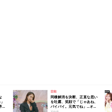
芸能
な
同棲解消を決断、正直な思い
い」
を吐露、笑顔で「じゃあね、
界の
バイバイ。元気でね」…オダ
『秘
ミユの成長を見届けた平祐奈
32分前