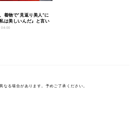
、着物で“見返り美人”に
私は美しいんだ』と言い
…」
 04:00
は異なる場合があります。予めご了承ください。