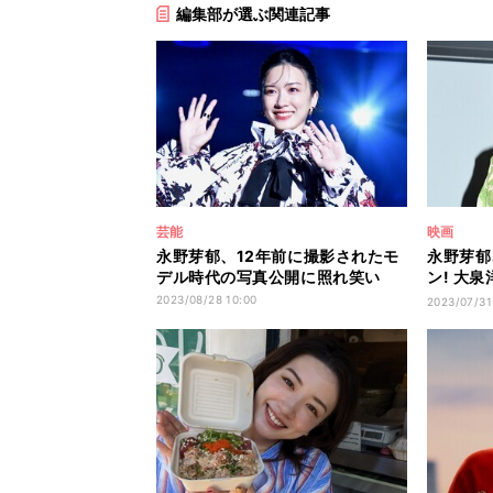
編集部が選ぶ関連記事
芸能
映画
永野芽郁、12年前に撮影されたモ
永野芽郁
デル時代の写真公開に照れ笑い
ン! 大
くても面
2023/08/28 10:00
2023/07/31