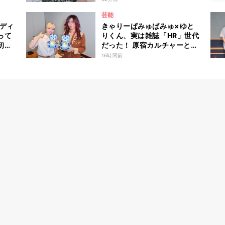
も思わず涙 『ガールオアレ
芸能
ディ3』
ンディ
きゃりーぱみゅぱみゅ×ゆと
って
りくん、実は雑誌「HR」世代
初め
だった！ 原宿カルチャーと古
に全
着愛を語り尽くす
16時間前