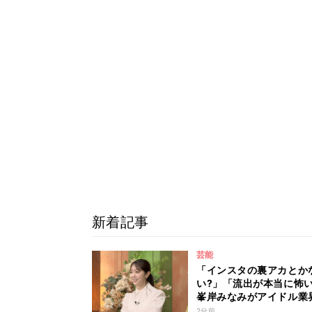
新着記事
芸能
「インスタの裏アカとか
い?」「流出が本当に怖
峯岸みなみがアイドル業
リアルな危険性を説く 
2分前