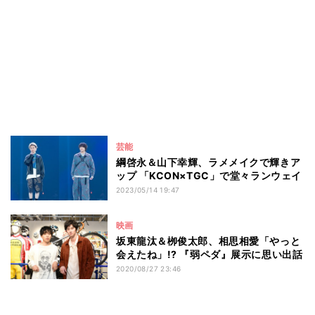
芸能
綱啓永＆山下幸輝、ラメメイクで輝きア
ップ 「KCON×TGC」で堂々ランウェイ
2023/05/14 19:47
映画
坂東龍汰＆栁俊太郎、相思相愛「やっと
会えたね」!? 『弱ペダ』展示に思い出話
2020/08/27 23:46