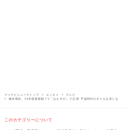
マイナビニューストップ
エンタメ
テレビ
橋本環奈、24年度後期朝ドラ『おむすび』で主演! 平成時代のギャルを演じる
このカテゴリーについて