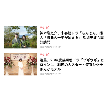
テレビ
神木隆之介、来春朝ドラ『らんまん』撮
入「勝負の一年が始まる」 浜辺美波も高
知訪問
2022/10/21 19:30
テレビ
趣里、23年度後期朝ドラ『ブギウギ』ヒ
ロインに 戦後の大スター・笠置シヅ子
さんがモデル
2022/10/17 15:20