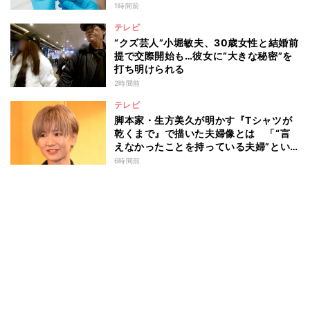
消えず…科学者たちの反証はなぜ届かな
1時間前
かったのか
テレビ
“クズ芸人”小堀敏夫、30歳女性と結婚前
提で交際開始も…彼女に“大きな秘密”を
打ち明けられる
2時間前
テレビ
脚本家・生方美久が明かす『Tシャツが
乾くまで』で描いた夫婦像とは 「“言
えなかったことを持っている夫婦”とい
うのは面白いかも」
6時間前