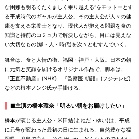
な困難も明るくたくましく乗り越える”をモットーとす
る平成時代のギャルが主人公。その主人公が人々の健
康を支える栄養士となり、現代人が抱える問題を食の
知識と持前のコミュ力で解決しながら、目には見えな
い大切なもの(縁・人・時代)を次々とむすんでいく。
舞台は、食と人情の街、福岡・神戸・大阪。日本の朝
に元気と笑顔を届けるオリジナル作品で、脚本は、
『正直不動産』(NHK)、『監察医 朝顔』(フジテレビ)
などの根本ノンジ氏が手掛ける。
■主演の橋本環奈「明るい朝をお届けしたい」
橋本が演じる主人公・米田結(よねだ・ゆい)は、平成
に元号が変わった最初の日に生まれる。自然豊かな福
岡県・糸島で育ち、そのせいか、どんなものでもおい