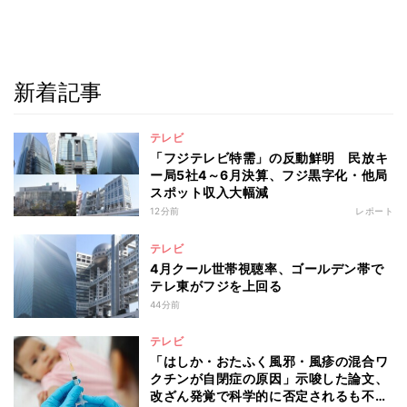
新着記事
テレビ
「フジテレビ特需」の反動鮮明 民放キ
ー局5社4～6月決算、フジ黒字化・他局
スポット収入大幅減
12分前
レポート
テレビ
4月クール世帯視聴率、ゴールデン帯で
テレ東がフジを上回る
44分前
テレビ
「はしか・おたふく風邪・風疹の混合ワ
クチンが自閉症の原因」示唆した論文、
改ざん発覚で科学的に否定されるも不安