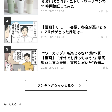
まま? 3COINS・ニトリ・ワークマンで
15時間検証してみた
2026/08/08 09:10
レポート
【漫画】リモート会議、都合が悪いとき
にZ世代がとった行動は......
2026/08/07 16:03
レポート
パワーカップルも楽じゃない 第22回
【漫画】「海外でも行っちゃう?」最高
収益に喜ぶ夫婦、直後に届いた“通知
書”で現実に戻された
2026/08/08 11:03
連載
ランキングをもっと見る
もっと見る