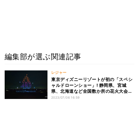
編集部が選ぶ関連記事
レジャー
東京ディズニーリゾートが初の「スペシ
ャルドローンショー」! 静岡県、宮城
県、北海道など全国数か所の花火大会で
実施
2023/07/06 16:59