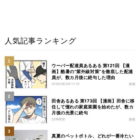
人気記事ランキング
ウーバー配達員あるある 第121回 【漫
画】酷暑の“紫外線対策”を徹底した配達
員が、数カ月後に絶句した理由
2026/08/08 11:15
連載
田舎あるある 第173回 【漫画】田舎に移
住して憧れの家庭菜園を始めたが、数カ
月後の光景に絶句
22時間前
連載
真夏のペットボトル、どれが一番冷たい