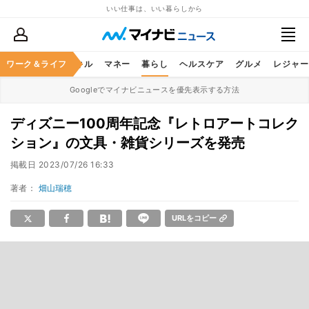
いい仕事は、いい暮らしから
ャリア
ワーク＆ライフ
ビジネススキル
マネー
暮らし
ヘルスケア
グルメ
レジャー
Googleでマイナビニュースを優先表示する方法
ディズニー100周年記念『レトロアートコレク
ション』の文具・雑貨シリーズを発売
掲載日
2023/07/26 16:33
著者：
畑山瑞穂
URLをコピー