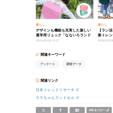
暮らし
暮らし
デザインも機能も充実した新しい
【ラン活
通学用リュック「なないろランド
新トレン
セル 2024年入学モデル」が登場!
気のカラ
2023/05/26 13:17
2023/05/05
5852
関連キーワード
アンケート
調査データ
関連リンク
日本トレンドリサーチ
ララちゃんランドセル
URLをコピー