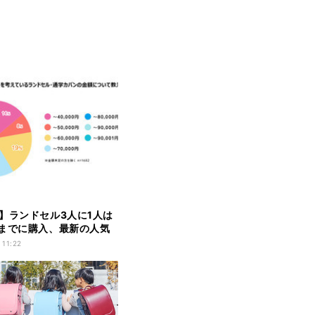
】ランドセル3人に1人は
までに購入、最新の人気
? - セイバン調査
 11:22