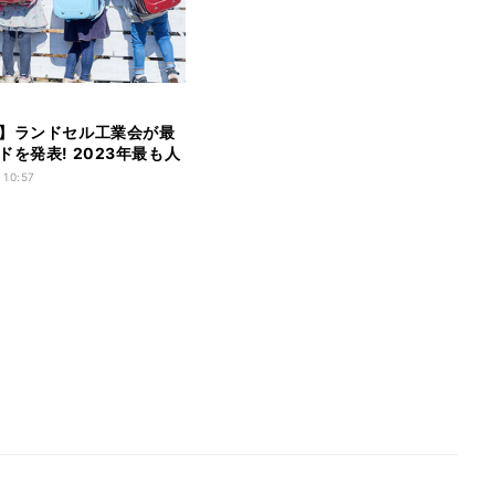
】ランドセル工業会が最
ドを発表! 2023年最も人
ーは? 購入平均価格は
 10:57
4円で昨年より上昇