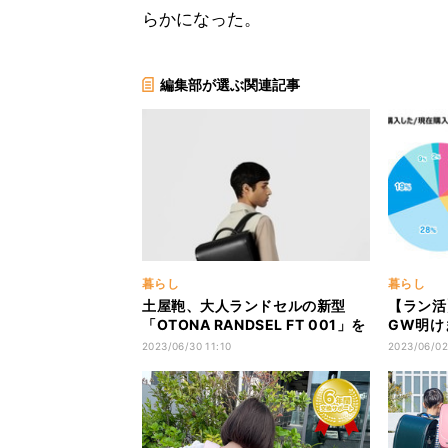
らかになった。
編集部が選ぶ関連記事
暮らし
暮らし
土屋鞄、大人ランドセルの新型
【ラン活
「OTONA RANDSEL FT 001」を
GW明け
発売
カラーは
2023/06/30 11:10
2023/06/02