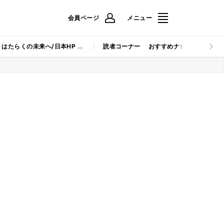
会員ページ
メニュー
はたらくの未来へ/日本HP
読者コーナー
おすすめナビ
マイナビB