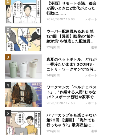
【漫画】リモート会議、都合
が悪いときにZ世代がとった
行動は......
2026/08/07 16:03
レポート
ウーバー配達員あるある 第
121回 【漫画】酷暑の“紫外
線対策”を徹底した配達員
が、数カ月後に絶句した理由
12時間前
連載
真夏のペットボトル、どれが
一番冷たいまま? 3COINS・
ニトリ・ワークマンで15時間
検証してみた
14時間前
レポート
ワークマンの「ペルチェベス
ト」、"作業する人用"じゃな
い!? スポーツ観戦や家事で
の熱中症&冷え対策に――話
2026/08/07 17:53
レポート
題の商品を徹底検証
パワーカップルも楽じゃない
第22回 【漫画】「海外でも
行っちゃう?」最高収益に喜
ぶ夫婦、直後に届いた“通知
12時間前
連載
書”で現実に戻された