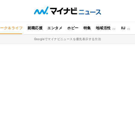
ワーク＆ライフ
就職応援
エンタメ
ホビー
特集
地域活性
IIJ
Googleでマイナビニュースを優先表示する方法