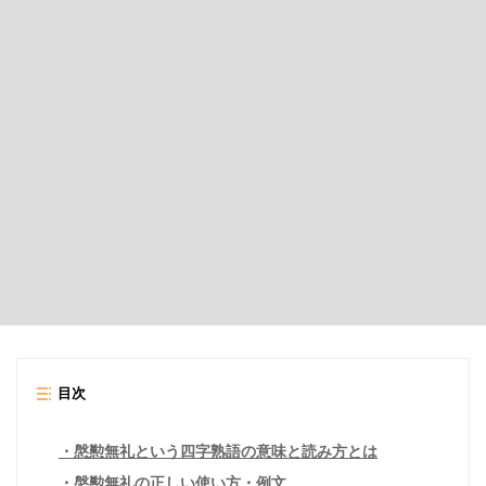
目次
慇懃無礼という四字熟語の意味と読み方とは
慇懃無礼の正しい使い方・例文