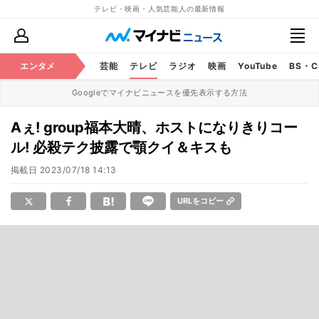
テレビ・映画・人気芸能人の最新情報
エンタメ
芸能
テレビ
ラジオ
映画
YouTube
BS・
Googleでマイナビニュースを優先表示する方法
Aぇ! group福本大晴、ホストになりきりコー
ル! 必殺テク披露で顎クイ＆キスも
掲載日
2023/07/18 14:13
URLをコピー