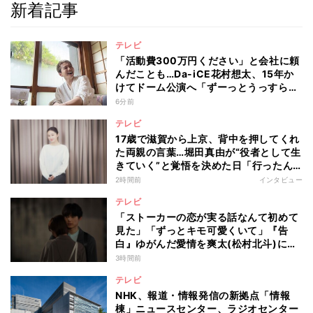
新着記事
テレビ
「活動費300万円ください」と会社に頼
んだことも…Da-iCE花村想太、15年か
けてドーム公演へ「ずーっとうっすらや
けど右肩上がり続けられていた」
6分前
テレビ
17歳で滋賀から上京、背中を押してくれ
た両親の言葉…堀田真由が“役者として生
きていく”と覚悟を決めた日「行ったん
やったら、もう帰られへんな」
2時間前
インタビュー
テレビ
「ストーカーの恋が実る話なんて初めて
見た」「ずっとキモ可愛くいて」『告
白』ゆがんだ愛情を爽太(松村北斗)に向
ける視聴者の声
3時間前
テレビ
NHK、報道・情報発信の新拠点「情報
棟」ニュースセンター、ラジオセンター