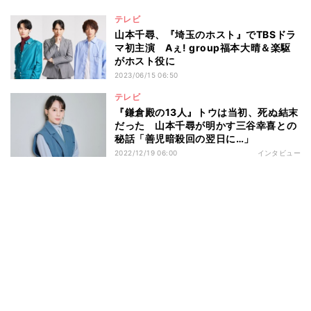
テレビ
山本千尋、『埼玉のホスト』でTBSドラ
マ初主演 Aぇ! group福本大晴＆楽駆
がホスト役に
2023/06/15 06:50
テレビ
『鎌倉殿の13人』トウは当初、死ぬ結末
だった 山本千尋が明かす三谷幸喜との
秘話「善児暗殺回の翌日に…」
2022/12/19 06:00
インタビュー