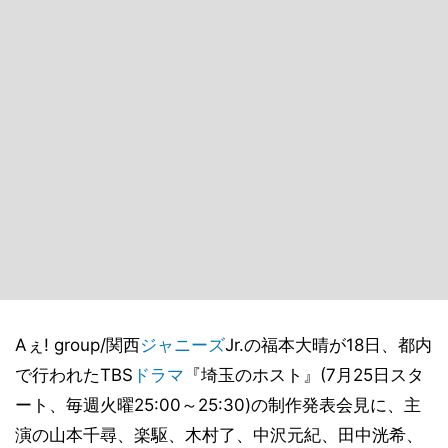
Aぇ! group/関西
ジャニーズ
Jr.の福本大晴が18日、都内
で行われたTBS
ドラマ
『埼玉のホスト』(7月25日スタ
ート、毎週火曜25:00～25:30)の制作発表会見に、主
演の山本千尋、楽駆、木村了、中沢元紀、田中洸希、