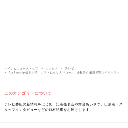
マイナビニューストップ
エンタメ
テレビ
Aぇ! group福本大晴、ホストになりきりコール! 必殺テク披露で顎クイ＆キスも
このカテゴリーについて
テレビ番組の新情報をはじめ、記者発表会や舞台あいさつ、出演者・ス
タッフインタビューなどの取材記事をお届けします。