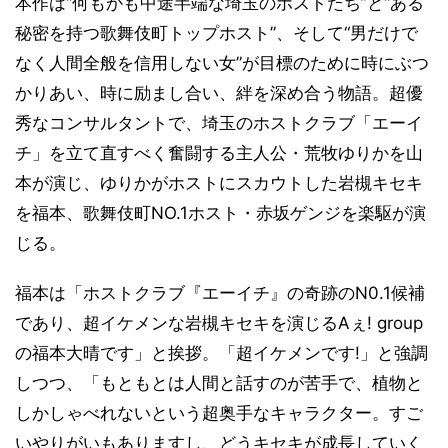
本作は“何もかも中途半端な埼玉のホストたち”と“ある
秘密を持つ歌舞伎町トップホスト”、そして“男だけで
なく人間全般を信用しない女”が目標のために時にぶつ
かりあい、時に励まし合い、絆を深め合う物語。超優
秀なコンサルタントで、埼玉のホストクラブ「エーイ
チ」を立て直すべく奮闘する主人公・荒牧ゆりかを山
本が演じ、ゆりかがホストにスカウトした岩槻キセキ
を福本、歌舞伎町NO.1ホスト・赤坂ゲンジを楽駆が演
じる。
福本は「ホストクラブ『エーイチ』の奇跡のN0.1候補
であり、超イケメンな岩槻キセキを演じるAぇ! group
の福本大晴です」と挨拶。「超イケメンです!」と強調
しつつ、「もともとは人間と話すのが苦手で、植物と
しかしゃべれないという超奥手なキャラクター。すご
いやりがいもありますし、どうキセキが成長していく