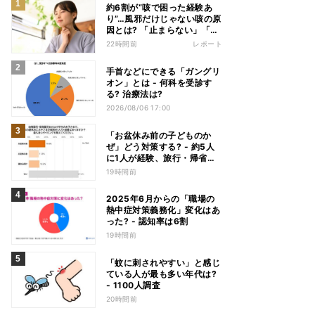
約6割が“咳で困った経験あ
り”…風邪だけじゃない咳の原
因とは? 「止まらない」「眠
れない」悩みを医師が解説
22時間前
レポート
手首などにできる「ガングリ
オン」とは - 何科を受診す
る? 治療法は?
2026/08/06 17:00
「お盆休み前の子どものか
ぜ」どう対策する? - 約5人
に1人が経験、旅行・帰省へ
の影響も
19時間前
2025年6月からの「職場の
熱中症対策義務化」変化はあ
った? - 認知率は6割
19時間前
「蚊に刺されやすい」と感じ
ている人が最も多い年代は?
- 1100人調査
20時間前