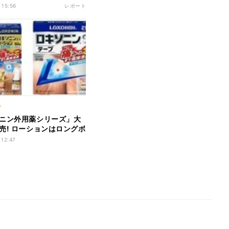
― 子どもたちの反応は
 15:56
レポート
ア
ニン外用薬シリーズ」大
売! ローションはロングボ
口径に
 12:47