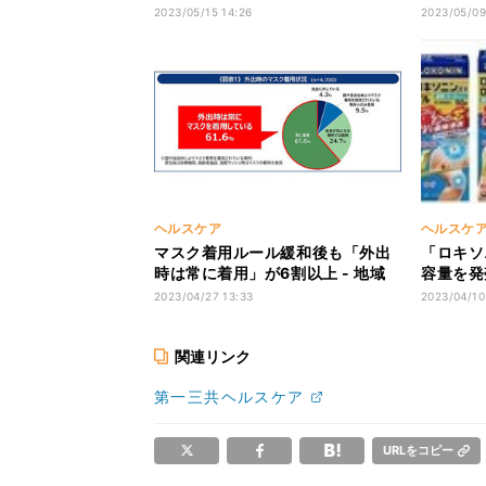
寄贈
』開催 
2023/05/15 14:26
2023/05/09
ヘルスケア
ヘルスケ
マスク着用ルール緩和後も「外出
「ロキソ
時は常に着用」が6割以上 - 地域
容量を発
別では?
トル&大
2023/04/27 13:33
2023/04/10
関連リンク
第一三共ヘルスケア
URLをコピー