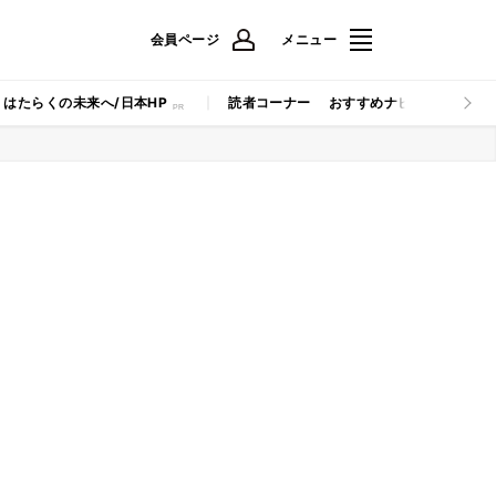
会員ページ
メニュー
はたらくの未来へ/日本HP
読者コーナー
おすすめナビ
マイナビB