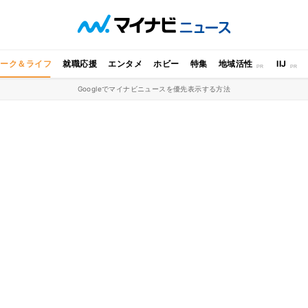
ワーク＆ライフ
就職応援
エンタメ
ホビー
特集
地域活性
IIJ
Googleでマイナビニュースを優先表示する方法