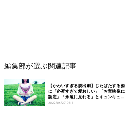
編集部が選ぶ関連記事
【かわいすぎる脱出劇】じたばたする姿
に「必死すぎて愛おしい」「お宝映像に
認定」「永遠に見れる」とキュンキュン
しちゃう
2022/04/27 06:11