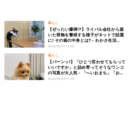
暮らし
【ぜったい爆弾!?】ライバル会社から届
いた荷物を警戒する様子がネットで話題
に! その箱の中身とは? - わかさ生活
の"中の人"に聞いてみた!
2023/05/01 13:05
暮らし
【バーンッ!】「ひとつ言わせてもらって
いいですか」と詰め寄ってそうなワンコ
の写真が大人気 - 「へいおまち」「お控
えなすって!」にも見える?
2023/04/24 11:05