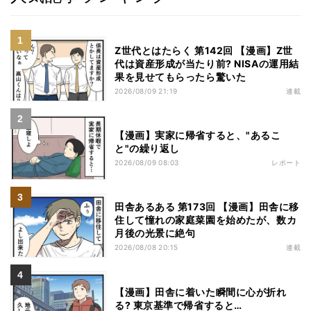
Z世代とはたらく 第142回 【漫画】Z世
代は資産形成が当たり前? NISAの運用結
果を見せてもらったら驚いた
2026/08/09 21:19
連載
【漫画】実家に帰省すると、"あるこ
と"の繰り返し
2026/08/09 08:03
レポート
田舎あるある 第173回 【漫画】田舎に移
住して憧れの家庭菜園を始めたが、数カ
月後の光景に絶句
2026/08/08 20:15
連載
【漫画】田舎に着いた瞬間に心が折れ
る? 東京基準で帰省すると…