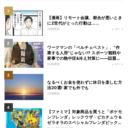
【漫画】リモート会議、都合が悪いとき
にZ世代がとった行動は......
24時間前
レポート
ワークマンの「ペルチェベスト」、"作
業する人用"じゃない!? スポーツ観戦や
家事での熱中症&冷え対策に――話題の
商品を徹底検証
22時間前
レポート
なるべくお金を使わずに休日を楽しむ方
法20選! 家でも外でも
23時間前
【ファミマ】対象商品を買うと「ポケモ
ンフレンダ」レックウザ・ピカチュウ＆
ゼラオラのスペシャルフレンダピックが
もらえるキャンペーン