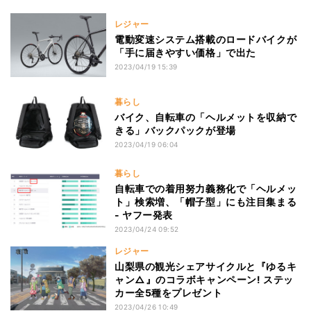
レジャー
電動変速システム搭載のロードバイクが
「手に届きやすい価格」で出た
2023/04/19 15:39
暮らし
バイク、自転車の「ヘルメットを収納で
きる」バックパックが登場
2023/04/19 06:04
暮らし
自転車での着用努力義務化で「ヘルメッ
ト」検索増、「帽子型」にも注目集まる
- ヤフー発表
2023/04/24 09:52
レジャー
山梨県の観光シェアサイクルと『ゆるキ
ャン△』のコラボキャンペーン! ステッ
カー全5種をプレゼント
2023/04/26 10:49