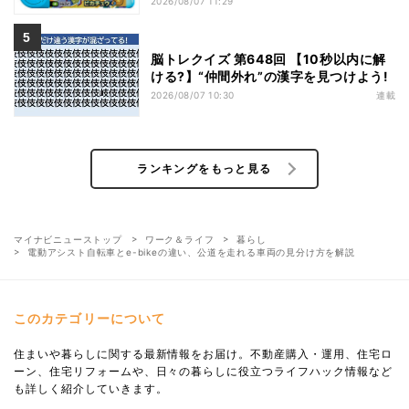
2026/08/07 11:29
脳トレクイズ 第648回 【10秒以内に解
ける?】“仲間外れ”の漢字を見つけよう!
2026/08/07 10:30
連載
ランキングをもっと見る
マイナビニューストップ
ワーク＆ライフ
暮らし
電動アシスト自転車とe-bikeの違い、公道を走れる車両の見分け方を解説
このカテゴリーについて
住まいや暮らしに関する最新情報をお届け。不動産購入・運用、住宅ロ
ーン、住宅リフォームや、日々の暮らしに役立つライフハック情報など
も詳しく紹介していきます。