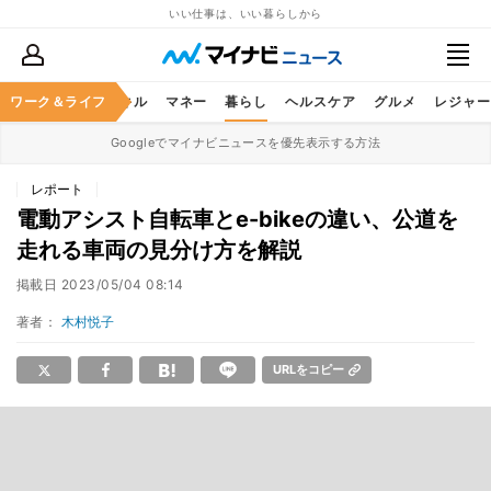
いい仕事は、いい暮らしから
ャリア
ワーク＆ライフ
ビジネススキル
マネー
暮らし
ヘルスケア
グルメ
レジャー
Googleでマイナビニュースを優先表示する方法
レポート
電動アシスト自転車とe-bikeの違い、公道を
走れる車両の見分け方を解説
掲載日
2023/05/04 08:14
著者：
木村悦子
URLをコピー