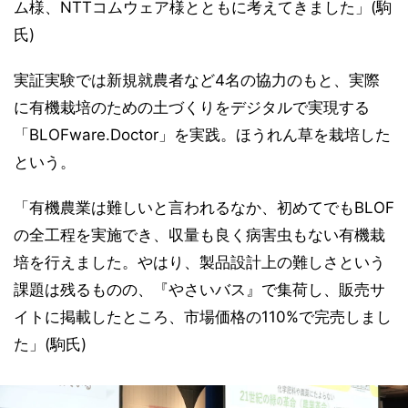
ム様、NTTコムウェア様とともに考えてきました」(駒
氏)
実証実験では新規就農者など4名の協力のもと、実際
に有機栽培のための土づくりをデジタルで実現する
「BLOFware.Doctor」を実践。ほうれん草を栽培した
という。
「有機農業は難しいと言われるなか、初めてでもBLOF
の全工程を実施でき、収量も良く病害虫もない有機栽
培を行えました。やはり、製品設計上の難しさという
課題は残るものの、『やさいバス』で集荷し、販売サ
イトに掲載したところ、市場価格の110%で完売しまし
た」(駒氏)