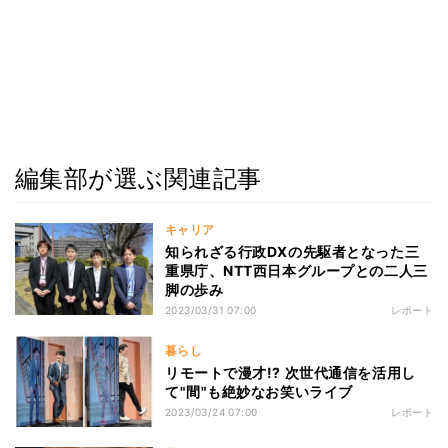
編集部が選ぶ関連記事
キャリア
知られざる行政DXの先駆者となった三
重県庁、NTT西日本グループとの二人三
脚の歩み
2023/03/31 07:00
レポート
暮らし
リモートで漫才!? 次世代通信を活用し
て"間"も絶妙なお笑いライブ
2023/03/24 07:00
レポート