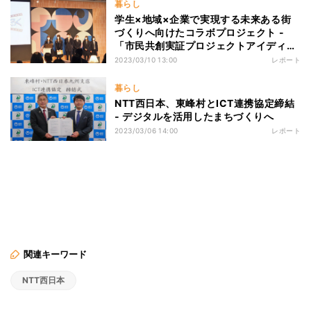
暮らし
学生×地域×企業で実現する未来ある街
づくりへ向けたコラボプロジェクト -
「市民共創実証プロジェクトアイディア
発表会」を開催
2023/03/10 13:00
レポート
暮らし
NTT西日本、東峰村とICT連携協定締結
- デジタルを活用したまちづくりへ
2023/03/06 14:00
レポート
関連キーワード
NTT西日本