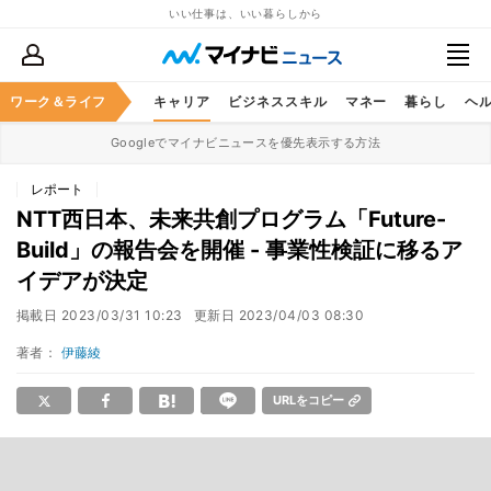
いい仕事は、いい暮らしから
ワーク＆ライフ
キャリア
ビジネススキル
マネー
暮らし
ヘ
Googleでマイナビニュースを優先表示する方法
レポート
NTT西日本、未来共創プログラム「Future-
Build」の報告会を開催 - 事業性検証に移るア
イデアが決定
掲載日
2023/03/31 10:23
更新日
2023/04/03 08:30
著者：
伊藤綾
URLをコピー