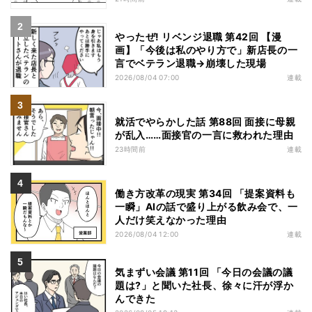
やったぜ! リベンジ退職 第42回 【漫
画】「今後は私のやり方で」新店長の一
言でベテラン退職→崩壊した現場
2026/08/04 07:00
連載
就活でやらかした話 第88回 面接に母親
が乱入……面接官の一言に救われた理由
23時間前
連載
働き方改革の現実 第34回 「提案資料も
一瞬」AIの話で盛り上がる飲み会で、一
人だけ笑えなかった理由
2026/08/04 12:00
連載
気まずい会議 第11回 「今日の会議の議
題は?」と聞いた社長、徐々に汗が浮か
んできた