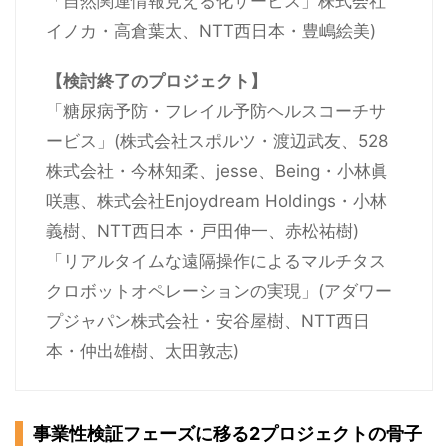
「自然関連情報見える化サービス」株式会社
イノカ・高倉葉太、NTT西日本・豊嶋絵美)
【検討終了のプロジェクト】
「糖尿病予防・フレイル予防ヘルスコーチサ
ービス」(株式会社スポルツ・渡辺武友、528
株式会社・今林知柔、jesse、Being・小林眞
咲惠、株式会社Enjoydream Holdings・小林
義樹、NTT西日本・戸田伸一、赤松祐樹)
「リアルタイムな遠隔操作によるマルチタス
クロボットオペレーションの実現」(アダワー
プジャパン株式会社・安谷屋樹、NTT西日
本・仲出雄樹、太田敦志)
事業性検証フェーズに移る2プロジェクトの骨子