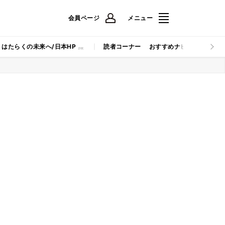
会員ページ
メニュー
はたらくの未来へ/日本HP
読者コーナー
おすすめナビ
マイナビB