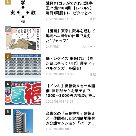
謎解き!コレができれば漢字
王!? 第1164回 【レベル2】
毎日1問脳トレ! ピタッとハマ
る漢字はどれだ?
2026/08/06 11:30
連載
【漫画】東京に限界を感じて
地元へ…田舎の仕事で見え
た“ギャップ”
24時間前
レポート
脳トレクイズ 第647回 【見
た目はそっくり!?】漢字ドッ
ペルゲンガーを探せ!
2026/08/06 10:30
連載
【ドンキ】夏福袋＆セール開
催! 日用品からお菓子まで
1000～3000円の福袋が充
実、家電やアパレルなど人気
2026/08/04 15:51
商品も特価
台東区の「三島神社」建替え
と一体開発した定期借地権付
き分譲マンション「パークホ
ームズ入谷」竣工
2026/08/06 08:15