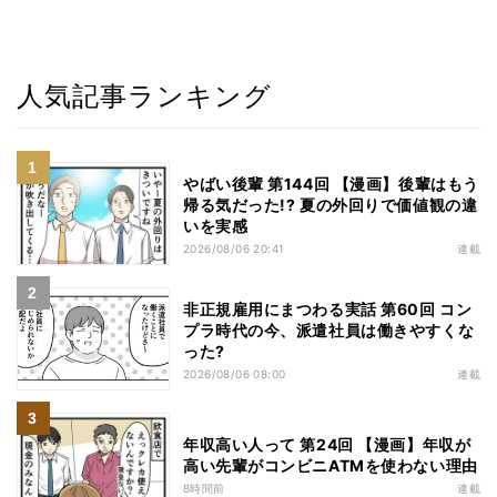
人気記事ランキング
やばい後輩 第144回 【漫画】後輩はもう
帰る気だった!? 夏の外回りで価値観の違
いを実感
2026/08/06 20:41
連載
非正規雇用にまつわる実話 第60回 コン
プラ時代の今、派遣社員は働きやすくな
った?
2026/08/06 08:00
連載
年収高い人って 第24回 【漫画】年収が
高い先輩がコンビニATMを使わない理由
8時間前
連載