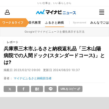
いい仕事は、いい暮らしから
キャッシュレス
ワーク＆ライフ
次世代教育
ふるさと納税
みんなでご
Sponsored
Googleでマイナビニュースを優先表示する方法
レポート
兵庫県三木市ふるさと納税返礼品「三木山陽
病院での人間ドック(スタンダードコース)」と
は?
掲載日
2023/02/12 09:00
更新日
2024/08/20 10:37
著者：
マイナビふるさと納税担当者
URLをコピー