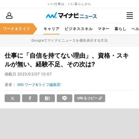
いい仕事は、いい暮らしから
ワーク＆ライフ
キャリア
ビジネススキル
マネー
暮らし
ヘ
Googleでマイナビニュースを優先表示する方法
仕事に「自信を持てない理由」、資格・スキ
ルが無い、経験不足、その次は?
掲載日
2023/02/07 10:07
著者：
MN ワーク&ライフ編集部
URLをコピー