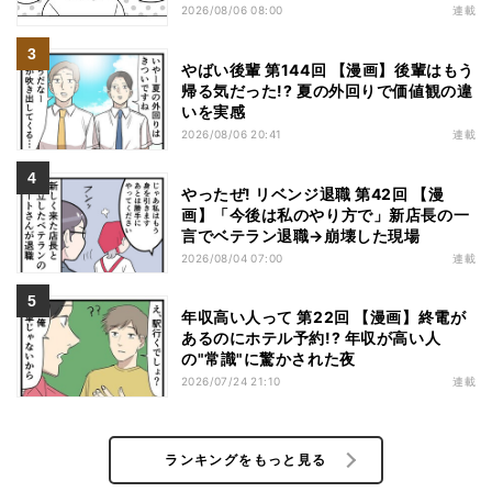
2026/08/06 08:00
連載
やばい後輩 第144回 【漫画】後輩はもう
帰る気だった!? 夏の外回りで価値観の違
いを実感
2026/08/06 20:41
連載
やったぜ! リベンジ退職 第42回 【漫
画】「今後は私のやり方で」新店長の一
言でベテラン退職→崩壊した現場
2026/08/04 07:00
連載
年収高い人って 第22回 【漫画】終電が
あるのにホテル予約!? 年収が高い人
の"常識"に驚かされた夜
2026/07/24 21:10
連載
ランキングをもっと見る