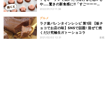
や……驚きの新食感に‼「すごーーー
い!!!」「天才!」「めっちゃ美味しそ
2022/01/12 11:36
う」
グルメ
ラク速バレンタインレシピ 第1回 【板チ
ョコでお店の味】SNSで話題! 混ぜて焼
くだけ究極生ガトーショコラ
2021/02/02 12:31
連載