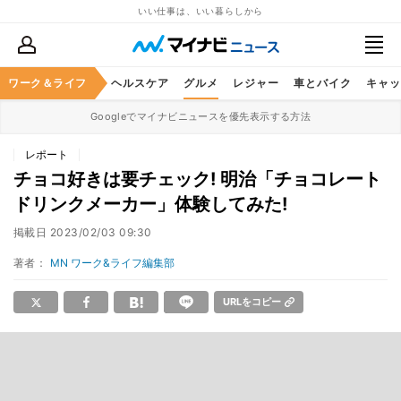
いい仕事は、いい暮らしから
ワーク＆ライフ
マネー
暮らし
ヘルスケア
グルメ
レジャー
車とバイク
キャッ
Googleでマイナビニュースを優先表示する方法
レポート
チョコ好きは要チェック! 明治「チョコレート
ドリンクメーカー」体験してみた!
掲載日
2023/02/03 09:30
著者：
MN ワーク&ライフ編集部
URLをコピー