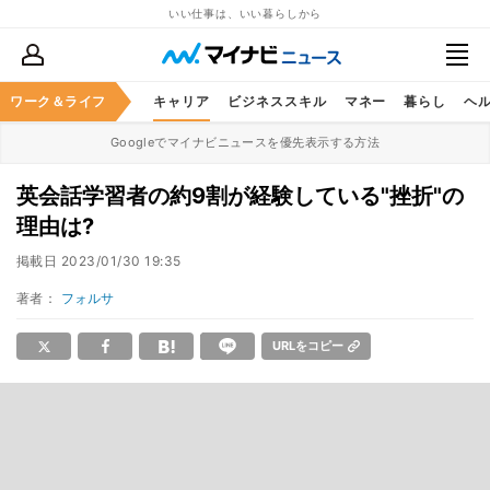
いい仕事は、いい暮らしから
ワーク＆ライフ
キャリア
ビジネススキル
マネー
暮らし
ヘ
Googleでマイナビニュースを優先表示する方法
英会話学習者の約9割が経験している"挫折"の
理由は?
掲載日
2023/01/30 19:35
著者：
フォルサ
URLをコピー