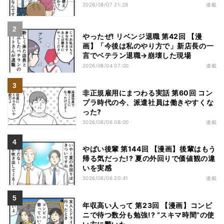
2026/08/07 21:28
連載
やったぜ! リベンジ退職 第42回 【漫
画】「今後は私のやり方で」新店長の一
言でベテラン退職→崩壊した現場
2026/08/04 07:00
連載
非正規雇用にまつわる実話 第60回 コン
プラ時代の今、派遣社員は働きやすくな
った?
2026/08/06 08:00
連載
やばい後輩 第144回 【漫画】後輩はもう
帰る気だった!? 夏の外回りで価値観の違
いを実感
2026/08/06 20:41
連載
年収高い人って 第23回 【漫画】コンビ
ニで待つ数分も勉強!? “スキマ時間”の使