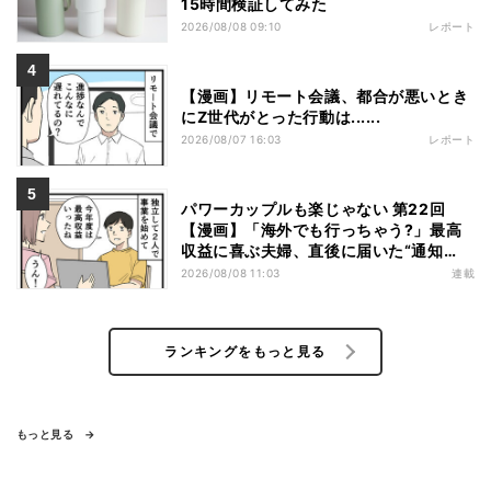
15時間検証してみた
2026/08/08 09:10
レポート
【漫画】リモート会議、都合が悪いとき
にZ世代がとった行動は......
2026/08/07 16:03
レポート
パワーカップルも楽じゃない 第22回
【漫画】「海外でも行っちゃう?」最高
収益に喜ぶ夫婦、直後に届いた“通知
書”で現実に戻された
2026/08/08 11:03
連載
ランキングをもっと見る
もっと見る