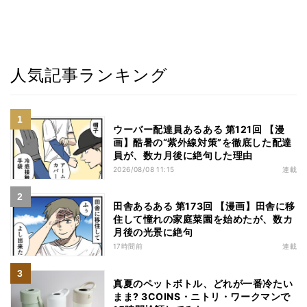
人気記事ランキング
ウーバー配達員あるある 第121回 【漫
画】酷暑の“紫外線対策”を徹底した配達
員が、数カ月後に絶句した理由
2026/08/08 11:15
連載
田舎あるある 第173回 【漫画】田舎に移
住して憧れの家庭菜園を始めたが、数カ
月後の光景に絶句
17時間前
連載
真夏のペットボトル、どれが一番冷たい
まま? 3COINS・ニトリ・ワークマンで