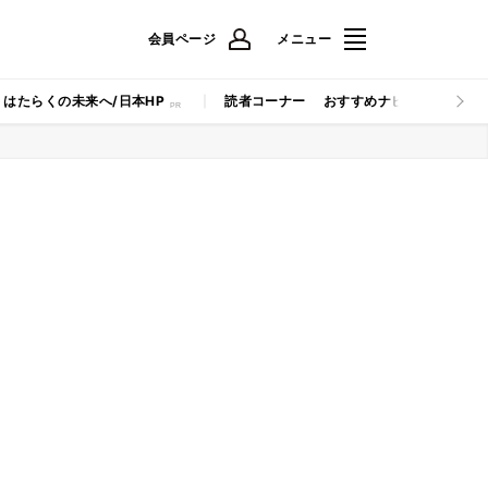
会員ページ
メニュー
はたらくの未来へ/日本HP
読者コーナー
おすすめナビ
マイナビB