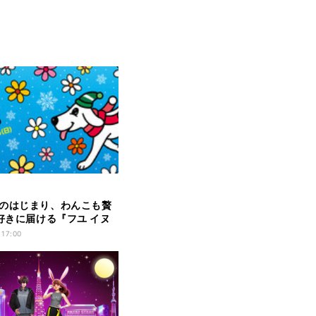
のはじまり、わんこも贅
犬好きに届ける『フユ イヌ
』を1月13日～15日開催
 17:00