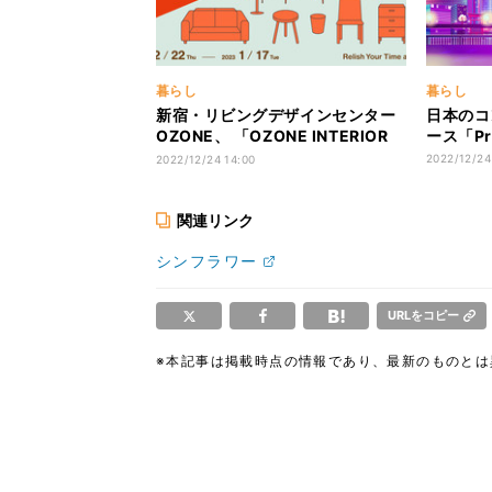
暮らし
暮らし
新宿・リビングデザインセンター
日本のコ
OZONE、 「OZONE INTERIOR
ース「Pr
SALE 2022-2023 愉しむ家時
2022/12/24
2022/12/24 14:00
間」を開催! - ワークショップやセ
ミナーも
関連リンク
シンフラワー
URLをコピー
※本記事は掲載時点の情報であり、最新のものと