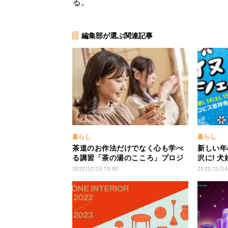
る。
編集部が選ぶ関連記事
暮らし
暮らし
茶道のお作法だけでなく心も学べ
新しい年
る講習「茶の湯のこころ」プロジ
沢に! 
ェクト開始
マルシェ
2022/12/25 13:00
2022/12/24