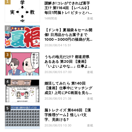
謎解き!コレができれば漢字
王!? 第1164回 【レベル2】
毎日1問脳トレ! ピタッとハマ
る漢字はどれだ?
14時間前
連載
【ドンキ】夏福袋＆セール開
催! 日用品からお菓子まで
1000～3000円の福袋が充
実、家電やアパレルなど人気
2026/08/04 15:51
商品も特価
うちの地元だけ!? 都道府県
あるある 第20回 【漫画】
「いよいよやな…」仕事より
優先は当然!? 兵庫県民の“祭
2026/08/05 07:00
連載
り愛”が熱すぎた
婚活してみたら 第140回
【漫画】仕事中にマッチング
成立! 上司にPC画面を見られ
た結果…
2026/08/05 21:38
連載
脳トレクイズ 第646回 【漢
字推理ゲーム】怪しい1文
字、見抜ける?
2026/08/05 10:30
連載