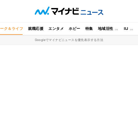
ワーク＆ライフ
就職応援
エンタメ
ホビー
特集
地域活性
IIJ
Googleでマイナビニュースを優先表示する方法