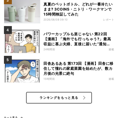
真夏のペットボトル、どれが一番冷たい
まま? 3COINS・ニトリ・ワークマンで
15時間検証してみた
2026/08/08 09:10
レポート
パワーカップルも楽じゃない 第22回
【漫画】「海外でも行っちゃう?」最高
収益に喜ぶ夫婦、直後に届いた“通知
書”で現実に戻された
24時間前
連載
田舎あるある 第173回 【漫画】田舎に移
住して憧れの家庭菜園を始めたが、数カ
月後の光景に絶句
15時間前
連載
ランキングをもっと見る
もっと見る