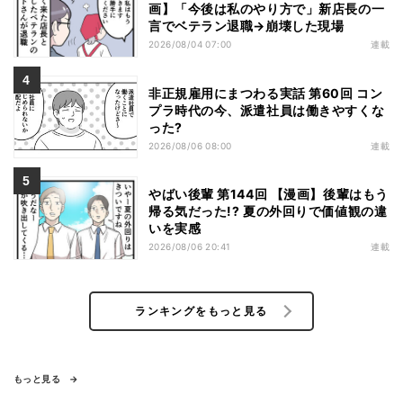
画】「今後は私のやり方で」新店長の一
言でベテラン退職→崩壊した現場
2026/08/04 07:00
連載
非正規雇用にまつわる実話 第60回 コン
プラ時代の今、派遣社員は働きやすくな
った?
2026/08/06 08:00
連載
やばい後輩 第144回 【漫画】後輩はもう
帰る気だった!? 夏の外回りで価値観の違
いを実感
2026/08/06 20:41
連載
ランキングをもっと見る
もっと見る