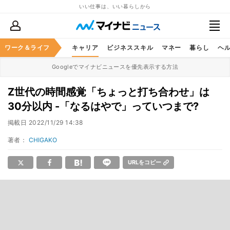
いい仕事は、いい暮らしから
ワーク＆ライフ
キャリア
ビジネススキル
マネー
暮らし
ヘ
Googleでマイナビニュースを優先表示する方法
Z世代の時間感覚「ちょっと打ち合わせ」は
30分以内 -「なるはやで」っていつまで?
掲載日
2022/11/29 14:38
著者：
CHIGAKO
URLをコピー