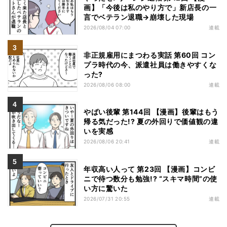
画】「今後は私のやり方で」新店長の一
言でベテラン退職→崩壊した現場
2026/08/04 07:00
連載
非正規雇用にまつわる実話 第60回 コン
プラ時代の今、派遣社員は働きやすくな
った?
2026/08/06 08:00
連載
やばい後輩 第144回 【漫画】後輩はもう
帰る気だった!? 夏の外回りで価値観の違
いを実感
2026/08/06 20:41
連載
年収高い人って 第23回 【漫画】コンビ
ニで待つ数分も勉強!? “スキマ時間”の使
い方に驚いた
2026/07/31 20:55
連載