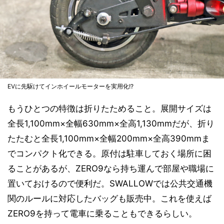
EVに先駆けてインホイールモーターを実用化!?
もうひとつの特徴は折りたためること。展開サイズは
全長1,100mm×全幅630mm×全高1,130mmだが、折り
たたむと全長1,100mm×全幅200mm×全高390mmま
でコンパクト化できる。原付は駐車しておく場所に困
ることがあるが、ZERO9なら持ち運んで部屋や職場に
置いておけるので便利だ。SWALLOWでは公共交通機
関のルールに対応したバッグも販売中。これを使えば
ZERO9を持って電車に乗ることもできるらしい。