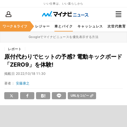
いい仕事は、いい暮らしから
ヘルスケア
ワーク＆ライフ
グルメ
レジャー
車とバイク
キャッシュレス
次世代教育
Googleでマイナビニュースを優先表示する方法
レポート
原付代わりでヒットの予感? 電動キックボード
「ZERO9」を体験!
掲載日
2022/10/18 11:30
著者：
安藤康之
URLをコピー