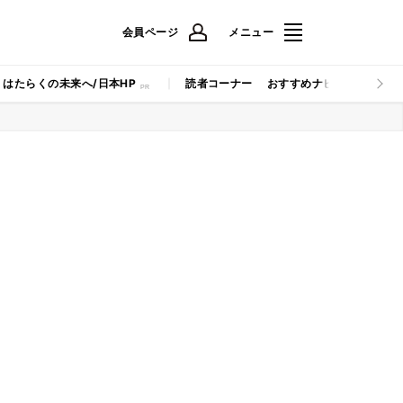
会員ページ
メニュー
はたらくの未来へ/日本HP
読者コーナー
おすすめナビ
マイナビB