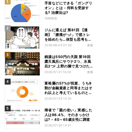
手首などにできる「ガングリ
オン」とは - 何科を受診す
る? 治療法は?
16時間前
ジムに通えば 第81回 【漫
画】「腰痛がっ!」で筋トレ
を始めたら…体型も思考も別
人になっていた
2026/08/03 07:00
連載
銭湯は550円の天国 第19回
露天風呂にサウナ2つ、水風
呂2つ! 上野の隣で見つけた
東京屈指の人気銭湯
2026/07/31 16:00
連載
富裕層の57%が投資、うち9
割が金融資産と同等またはそ
れ以上と考えているものと
は? - 「ないと人生を楽しめ
2026/07/29 10:20
ない」「人生の幸福度に直結
する」「一度失えばお金で買
帰省で「親の老い」実感した
い戻すことが困難」
人は96.4%、そのきっかけ
は? - 40～65歳女性に調査
2026/07/30 14:01