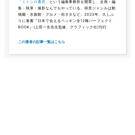
「ミトシロ書房」
という編集事務所を開業し、企画・編
集・執筆・撮影なんでもやっている。得意ジャンルは動
物園・水族館・グルメ・街ネタなど。2023年、久しぶ
りに著書『日本で会えるペンギン全12種パーフェクト
BOOK』(上田一生先生監修、グラフィック社)刊行
この著者の記事一覧はこちら