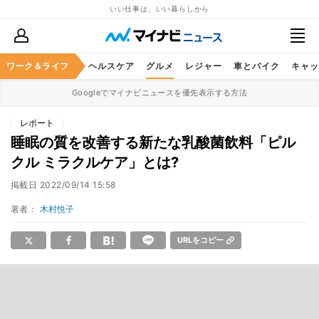
いい仕事は、いい暮らしから
ワーク＆ライフ
マネー
暮らし
ヘルスケア
グルメ
レジャー
車とバイク
キャッ
Googleでマイナビニュースを優先表示する方法
レポート
睡眠の質を改善する新たな乳酸菌飲料「ピル
クル ミラクルケア」とは?
掲載日
2022/09/14 15:58
著者：
木村悦子
URLをコピー