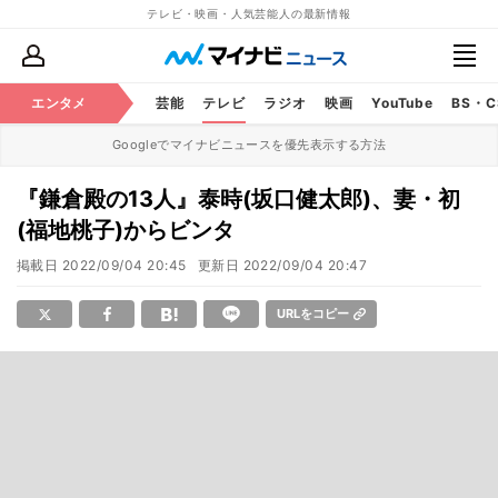
テレビ・映画・人気芸能人の最新情報
エンタメ
芸能
テレビ
ラジオ
映画
YouTube
BS・
Googleでマイナビニュースを優先表示する方法
『鎌倉殿の13人』泰時(坂口健太郎)、妻・初
(福地桃子)からビンタ
掲載日
2022/09/04 20:45
更新日
2022/09/04 20:47
URLをコピー