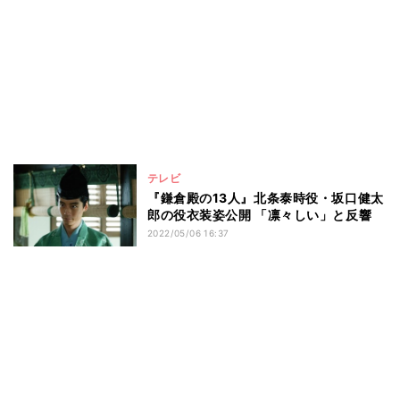
テレビ
『鎌倉殿の13人』北条泰時役・坂口健太
郎の役衣装姿公開 「凛々しい」と反響
2022/05/06 16:37