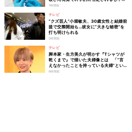
消えず…科学者たちの反証はなぜ届かな
1時間前
かったのか
テレビ
“クズ芸人”小堀敏夫、30歳女性と結婚前
提で交際開始も…彼女に“大きな秘密”を
打ち明けられる
2時間前
テレビ
脚本家・生方美久が明かす『Tシャツが
乾くまで』で描いた夫婦像とは 「“言
えなかったことを持っている夫婦”とい
うのは面白いかも」
6時間前