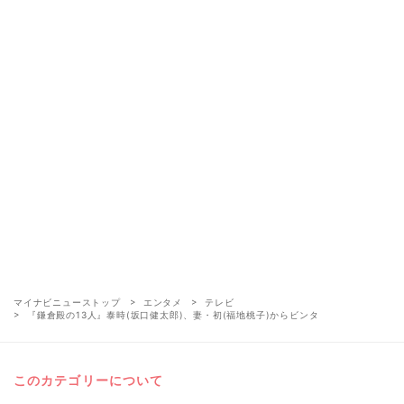
マイナビニューストップ
エンタメ
テレビ
『鎌倉殿の13人』泰時(坂口健太郎)、妻・初(福地桃子)からビンタ
このカテゴリーについて