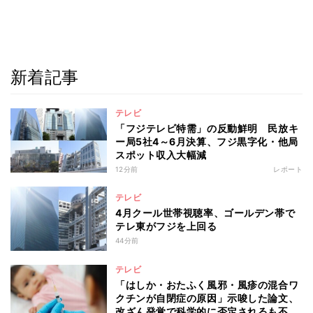
新着記事
テレビ
「フジテレビ特需」の反動鮮明 民放キ
ー局5社4～6月決算、フジ黒字化・他局
スポット収入大幅減
12分前
レポート
テレビ
4月クール世帯視聴率、ゴールデン帯で
テレ東がフジを上回る
44分前
テレビ
「はしか・おたふく風邪・風疹の混合ワ
クチンが自閉症の原因」示唆した論文、
改ざん発覚で科学的に否定されるも不安