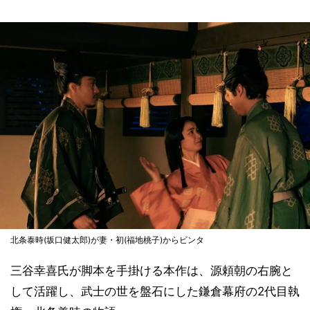
北条泰時(坂口健太郎)が妻・初(福地桃子)からビンタ
三谷幸喜氏が脚本を手掛ける本作は、源頼朝の右腕と
して活躍し、武士の世を盤石にした鎌倉幕府の2代目執