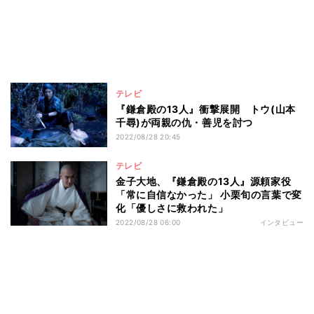
テレビ
『鎌倉殿の13人』衝撃展開 トウ(山本
千尋)が両親の仇・善児を討つ
2022/08/28 20:45
テレビ
金子大地、『鎌倉殿の13人』源頼家役
「常に自信なかった」 小栗旬の言葉で変
化「優しさに救われた」
2022/08/28 06:00
インタビュー