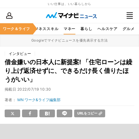
いい仕事は、いい暮らしから
ワーク＆ライフ
キャリア
ビジネススキル
マネー
暮らし
ヘルスケア
グルメ
Googleでマイナビニュースを優先表示する方法
インタビュー
借金嫌いの日本人に新提案! 「住宅ローンは繰
り上げ返済せずに、できるだけ長く借りたほ
うがいい」
掲載日
2022/07/19 10:30
著者：
MN ワーク&ライフ編集部
URLをコピー