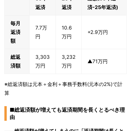
返済
返済
済-25年返済)
毎月
7.7万
10.6
返済
+2.9万円
円
万円
額
総返
3,303
3,232
▲71万円
済額
万円
万円
※総返済額は元本＋金利＋事務手数料(元本の2%)で計
算
■総返済額が増えても返済期間を長くとるべき理
由